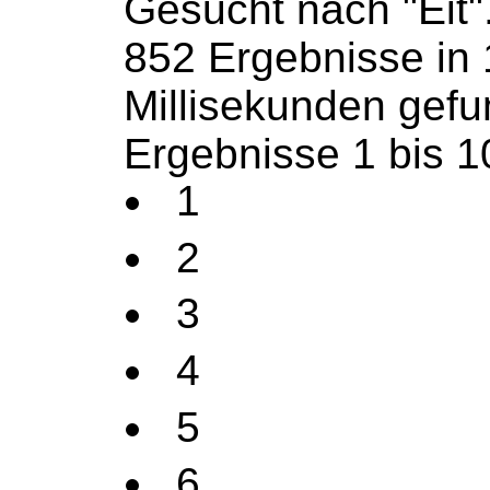
Gesucht nach "Eit"
852 Ergebnisse in
Millisekunden gef
Ergebnisse 1 bis 1
1
2
3
4
5
6