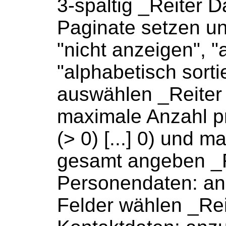
3-spaltig _
Reiter
Da
Paginate setzen un
"nicht anzeigen", "
"alphabetisch sorti
auswählen _
Reiter
maximale Anzahl p
(> 0) [...] 0) und 
gesamt angeben _
Personendaten: a
Felder wählen _
Rei