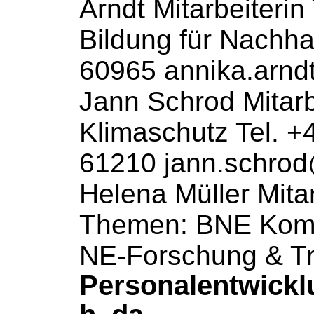
Arndt
Mitarbeiterin
Bildung für Nachhalt
60965 annika.arnd
Jann Schrod
Mitarb
Klimaschutz Tel. +
61210 jann.schrod
Helena Müller
Mita
Themen: BNE Komp
NE-Forschung & Tr
Personalentwickl