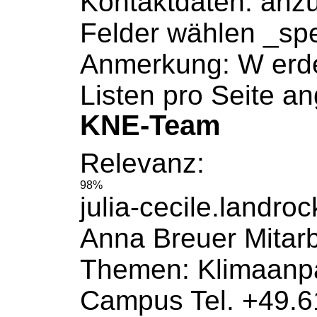
Kontaktdaten: anz
Felder wählen _sp
Anmerkung: W erd
Listen pro Seite an
KNE-Team
Relevanz:
98%
julia-cecile.landr
Anna Breuer
Mitarb
Themen: Klimaanp
Campus Tel. +49.