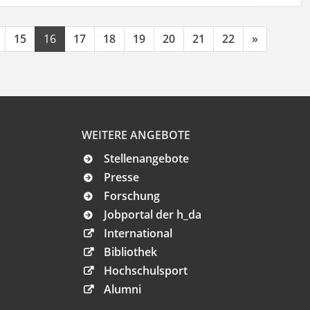
15
16
17
18
19
20
21
22
»
WEITERE ANGEBOTE
Stellenangebote
Presse
Forschung
Jobportal der h_da
International
Bibliothek
Hochschulsport
Alumni