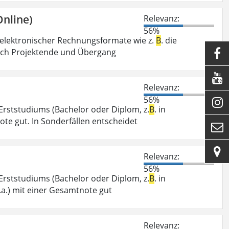
nline)
Relevanz:
56%
g elektronischer Rechnungsformate wie z.
B
. die
nach Projektende und Übergang


Relevanz:
56%

Erststudiums (Bachelor oder Diplom, z.
B
. in
te gut. In Sonderfällen entscheidet


Relevanz:
56%
Erststudiums (Bachelor oder Diplom, z.
B
. in
a.) mit einer Gesamtnote gut
Relevanz: