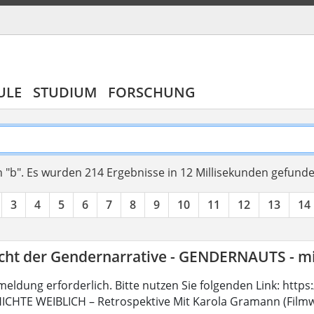
ULE
STUDIUM
FORSCHUNG
 "b".
Es wurden 214 Ergebnisse in 12 Millisekunden gefund
3
4
5
6
7
8
9
10
11
12
13
14
icht der Gendernarrative - GENDERNAUTS - m
meldung erforderlich. Bitte nutzen Sie folgenden Link: http
CHTE WEIBLICH – Retrospektive Mit Karola Gramann (Filmwi