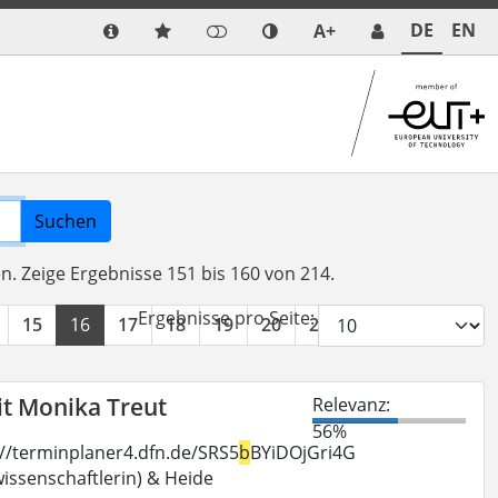
DE
EN
A+
Suchen
en.
Zeige Ergebnisse 151 bis 160 von 214.
Ergebnisse pro Seite:
15
16
17
18
19
20
21
22
»
it Monika Treut
Relevanz:
56%
s://terminplaner4.dfn.de/SRS5
b
BYiDOjGri4G
ssenschaftlerin) & Heide