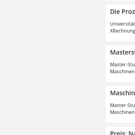
Die Pro
Universitä
XRechnung 
Masters
Master-Stu
Maschinenb
Maschin
Master-Stu
Maschinenb
Preis: N