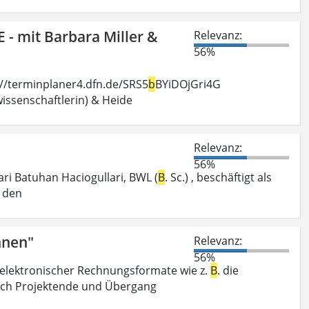
- mit Barbara Miller &
Relevanz:
56%
s://terminplaner4.dfn.de/SRS5
b
BYiDOjGri4G
ssenschaftlerin) & Heide
Relevanz:
56%
ri Batuhan Haciogullari, BWL (
B
. Sc.) , beschäftigt als
r den
nnen"
Relevanz:
56%
g elektronischer Rechnungsformate wie z.
B
. die
nach Projektende und Übergang