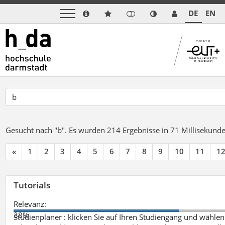
DE
EN
Gesucht nach "b".
Es wurden 214 Ergebnisse in 71 Millisekund
«
1
2
3
4
5
6
7
8
9
10
11
1
Tutorials
Relevanz:
38%
Studienplaner : klicken Sie auf Ihren Studiengang und wählen 