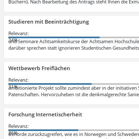
Büchern). Nach Bearbeitung des Antrags steht Ihnen die Exm
Studieren mit Beeinträchtigung
Relevanz:
34%
und Seminare Achtsamkeitskurse der Achtsamen Hochschule 
darüber sprechen statt ignorieren Studentischen Gesundhei
Wettbewerb Freiflächen
Relevanz:
31%
ambitionierte Projekt sollte zumindest aber in der initiativen
Patenschaften. Hervorzuheben ist die denkmalgerechte San
Forschung Internetischerheit
Relevanz:
26%
Behörde zurückzugreifen, wie es in Norwegen und Schweden be