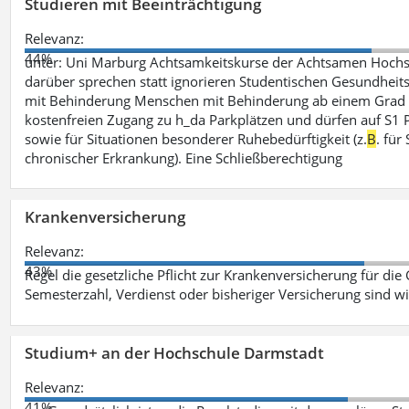
Studieren mit Beeinträchtigung
Relevanz:
44%
unter: Uni Marburg Achtsamkeitskurse der Achtsamen Hochs
darüber sprechen statt ignorieren Studentischen Gesundheits
mit Behinderung Menschen mit Behinderung ab einem Grad 
kostenfreien Zugang zu h_da Parkplätzen und dürfen auf S1 Par
sowie für Situationen besonderer Ruhebedürftigkeit (z.
B
. fü
chronischer Erkrankung). Eine Schließberechtigung
Krankenversicherung
Relevanz:
43%
Regel die gesetzliche Pflicht zur Krankenversicherung für die
Semesterzahl, Verdienst oder bisheriger Versicherung sind wi
Studium+ an der Hochschule Darmstadt
Relevanz:
41%