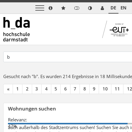
DE
EN
Gesucht nach "b".
Es wurden 214 Ergebnisse in 18 Millisekund
«
1
2
3
4
5
6
7
8
9
10
11
1
Wohnungen suchen
Relevanz:
47%
auch außerhalb des Stadtzentrums suchen! Suchen Sie auch i