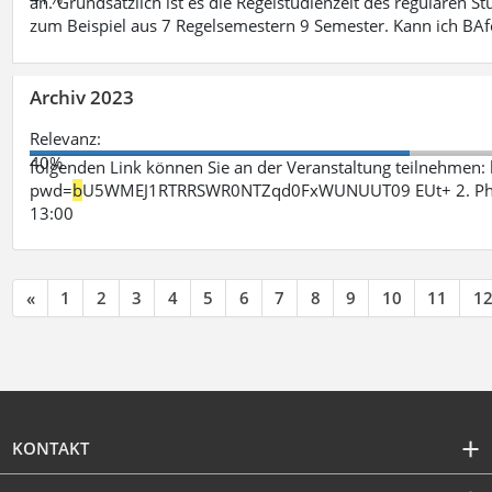
an. Grundsätzlich ist es die Regelstudienzeit des regulären 
zum Beispiel aus 7 Regelsemestern 9 Semester. Kann ich B
Archiv 2023
Relevanz:
40%
folgenden Link können Sie an der Veranstaltung teilnehme
pwd=
b
U5WMEJ1RTRRSWR0NTZqd0FxWUNUUT09 EUt+ 2. Phase 
13:00
«
1
2
3
4
5
6
7
8
9
10
11
1
KONTAKT