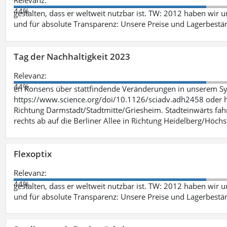
Relevanz:
44%
gestalten, dass er weltweit nutzbar ist. TW: 2012 haben wir 
und für absolute Transparenz: Unsere Preise und Lagerbestä
Tag der Nachhaltigkeit 2023
Relevanz:
44%
en Konsens über stattfindende Veränderungen in unserem Syst
https://www.science.org/doi/10.1126/sciadv.adh2458 oder ht
Richtung Darmstadt/Stadtmitte/Griesheim. Stadteinwärts fah
rechts ab auf die Berliner Allee in Richtung Heidelberg/Höchst
Flexoptix
Relevanz:
44%
gestalten, dass er weltweit nutzbar ist. TW: 2012 haben wir 
und für absolute Transparenz: Unsere Preise und Lagerbestä