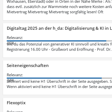
Wixhausen, Eberstadt) oder in Orten in der Nähe Merke : Als S
dass evtl. zusätzlich zur Warmmiete noch weitere Kosten anfa
Mietvertrag Mietvertrag Mietvertrag sorgfältig lesen! Oft
Digitaltag 2025 an der h_da: Digitalisierung & KI in
Relevanz:
46%
wie du das Potenzial von generativer KI sinnvoll und kreativ 
Registrierung 16.00 Uhr - Grüßwort und Eröffnung - Prof. Dr.
Seiteneigenschaften
Relevanz:
44%
aktiviert wird keine H1 Überschrift in der Seite ausgegeben. Sei
Wenn aktiviert wird keine H1 Überschrift in der Seite ausgeg
Flexoptix