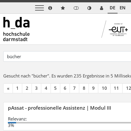
DE
EN
Gesucht nach "bücher".
Es wurden 235 Ergebnisse in 5 Millise
«
1
2
3
4
5
6
7
8
9
10
11
1
pAssat - professionelle Assistenz | Modul III
Relevanz:
3%