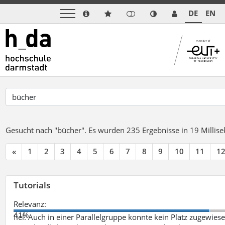
DE
EN
Gesucht nach "bücher".
Es wurden 235 Ergebnisse in 19 Milli
«
1
2
3
4
5
6
7
8
9
10
11
1
Tutorials
Relevanz:
41%
fiel. Auch in einer Parallelgruppe konnte kein Platz zugewie