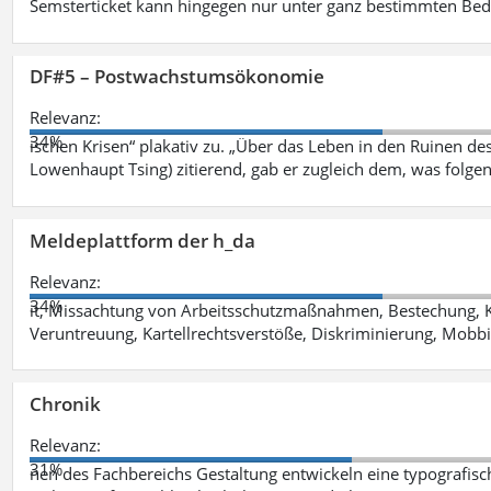
Semsterticket kann hingegen nur unter ganz bestimmten Be
DF#5 – Postwachstumsökonomie
Relevanz:
34%
ischen Krisen“ plakativ zu. „Über das Leben in den Ruinen de
Lowenhaupt Tsing) zitierend, gab er zugleich dem, was folgen
Meldeplattform der h_da
Relevanz:
34%
it, Missachtung von Arbeitsschutzmaßnahmen, Bestechung, K
Veruntreuung, Kartellrechtsverstöße, Diskriminierung, Mobbi
Chronik
Relevanz:
31%
nen des Fachbereichs Gestaltung entwickeln eine typografis