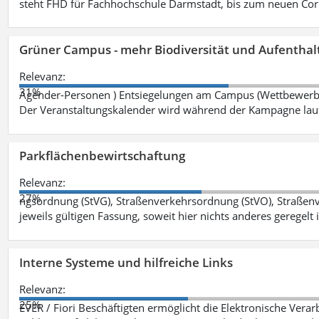
steht FHD für Fachhochschule Darmstadt, bis zum neuen Cor
Grüner Campus - mehr Biodiversität und Aufenthal
Relevanz:
31%
Agender-Personen ) Entsiegelungen am Campus (Wettbewerb "
Der Veranstaltungskalender wird während der Kampagne lau
Parkflächenbewirtschaftung
Relevanz:
27%
ngsordnung (StVG), Straßenverkehrsordnung (StVO), Straße
jeweils gültigen Fassung, soweit hier nichts anderes geregelt i
Interne Systeme und hilfreiche Links
Relevanz:
25%
EVER / Fiori Beschäftigten ermöglicht die Elektronische Ver