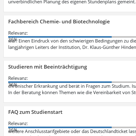
unverbindlichen Planung des eigenen Stundenplans gemeint
Fachbereich Chemie- und Biotechnologie
Relevanz:
36%
war. Einen Eindruck von den schwierigen Bedingungen zu die
langjährigen Leiters der Institution, Dr. Klaus-Günther Hinde
Studieren mit Beeinträchtigung
Relevanz:
36%
chronischer Erkrankung und berät in Fragen zum Studium. Is
In der Beratung können Themen wie die Vereinbarkeit von St
FAQ zum Studienstart
Relevanz:
36%
weitere Anschlusstarifgebiete oder das Deutschlandticket las