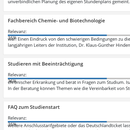
unverbindlichen Planung des eigenen Stundenplans gemeint
Fachbereich Chemie- und Biotechnologie
Relevanz:
36%
war. Einen Eindruck von den schwierigen Bedingungen zu die
langjährigen Leiters der Institution, Dr. Klaus-Günther Hinde
Studieren mit Beeinträchtigung
Relevanz:
36%
chronischer Erkrankung und berät in Fragen zum Studium. Is
In der Beratung können Themen wie die Vereinbarkeit von St
FAQ zum Studienstart
Relevanz:
36%
weitere Anschlusstarifgebiete oder das Deutschlandticket las