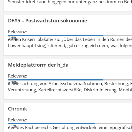
Semsterticket kann hingegen nur unter ganz bestimmten Be
DF#5 – Postwachstumsökonomie
Relevanz:
34%
ischen Krisen“ plakativ zu. „Über das Leben in den Ruinen de
Lowenhaupt Tsing) zitierend, gab er zugleich dem, was folgen
Meldeplattform der h_da
Relevanz:
34%
it, Missachtung von Arbeitsschutzmaßnahmen, Bestechung, K
Veruntreuung, Kartellrechtsverstöße, Diskriminierung, Mobbi
Chronik
Relevanz:
31%
nen des Fachbereichs Gestaltung entwickeln eine typografis