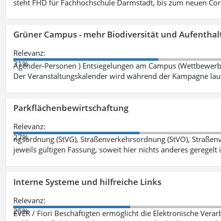
steht FHD für Fachhochschule Darmstadt, bis zum neuen Cor
Grüner Campus - mehr Biodiversität und Aufenthal
Relevanz:
31%
Agender-Personen ) Entsiegelungen am Campus (Wettbewerb "
Der Veranstaltungskalender wird während der Kampagne lau
Parkflächenbewirtschaftung
Relevanz:
27%
ngsordnung (StVG), Straßenverkehrsordnung (StVO), Straße
jeweils gültigen Fassung, soweit hier nichts anderes geregelt i
Interne Systeme und hilfreiche Links
Relevanz:
25%
EVER / Fiori Beschäftigten ermöglicht die Elektronische Ver