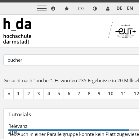
DE
EN
Gesucht nach "bücher".
Es wurden 235 Ergebnisse in 20 Milli
«
1
2
3
4
5
6
7
8
9
10
11
1
Tutorials
Relevanz:
41%
fiel. Auch in einer Parallelgruppe konnte kein Platz zugewie