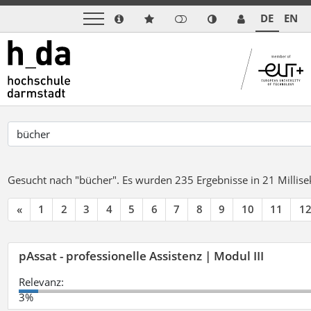
DE
EN
Gesucht nach "bücher".
Es wurden 235 Ergebnisse in 21 Milli
«
1
2
3
4
5
6
7
8
9
10
11
1
pAssat - professionelle Assistenz | Modul III
Relevanz:
3%