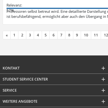
Relevanz:
57%
Professoren selbst betreut wird. Eine detaillierte Darstellung
ist berufsbefähigend, ermöglicht aber auch den Übergang in
«
1
2
3
4
5
6
7
8
9
10
11
1
KONTAKT
STUDENT SERVICE CENTER
SERVICE
WEITERE ANGEBOTE