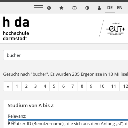
DE
EN
Gesucht nach "bücher".
Es wurden 235 Ergebnisse in 13 Milli
«
1
2
3
4
5
6
7
8
9
10
11
1
Studium von A bis Z
Relevanz:
57%
Benutzer-ID (Benutzername) , die sich aus dem Anfang „st“, 