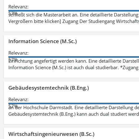
Relevanz:
57%
schließt sich die Masterarbeit an. Eine detaillierte Darstellun
Vergrößern bitte klicken] Zugang Der Studiengang Wirtschaft
Information Science (M.Sc.)
Relevanz:
57%
Einrichtung angefertigt werden kann. Eine detaillierte Darste
Information Science (M.Sc.) ist auch dual studierbar. *Zuga
Gebäudesystemtechnik (B.Eng.)
Relevanz:
57%
an der Hochschule Darmstadt. Eine detaillierte Darstellung d
Gebäudesystemtechnik (B.Eng.) kann auch dual studiert wer
Wirtschaftsingenieurwesen (B.Sc.)