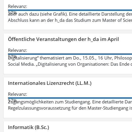
Relevanz:
57%
aber auch dazu (siehe Grafik). Eine detaillierte Darstellung d
Abschluss kann an der h_da das Studium zum Master of Scien
Öffentliche Veranstaltungen der h_da im April
Relevanz:
57%
Digitalisierung“ thematisiert am Do., 15.05., 16 Uhr, Philoso
Social Media. „Digitalisierung von Organisationen: Das Ende
Internationales Lizenzrecht (LL.M.)
Relevanz:
57%
Zugangsmöglichkeiten zum Studiengang. Eine detaillierte Dar
Regelzulassungsvoraussetzung für den Master-Studiengang ist
Informatik (B.Sc.)