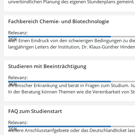
unverbindlichen Planung des eigenen Stundenplans gemeint
Fachbereich Chemie- und Biotechnologie
Relevanz:
36%
war. Einen Eindruck von den schwierigen Bedingungen zu die
langjährigen Leiters der Institution, Dr. Klaus-Günther Hinde
Studieren mit Beeinträchtigung
Relevanz:
36%
chronischer Erkrankung und berät in Fragen zum Studium. Is
In der Beratung können Themen wie die Vereinbarkeit von St
FAQ zum Studienstart
Relevanz:
36%
weitere Anschlusstarifgebiete oder das Deutschlandticket las