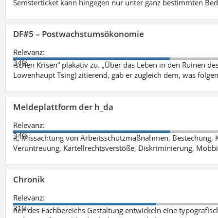
Semsterticket kann hingegen nur unter ganz bestimmten Be
DF#5 – Postwachstumsökonomie
Relevanz:
34%
ischen Krisen“ plakativ zu. „Über das Leben in den Ruinen de
Lowenhaupt Tsing) zitierend, gab er zugleich dem, was folgen
Meldeplattform der h_da
Relevanz:
34%
it, Missachtung von Arbeitsschutzmaßnahmen, Bestechung, K
Veruntreuung, Kartellrechtsverstöße, Diskriminierung, Mobbi
Chronik
Relevanz:
31%
nen des Fachbereichs Gestaltung entwickeln eine typografis