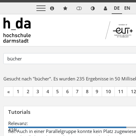
DE
EN
Gesucht nach "bücher".
Es wurden 235 Ergebnisse in 50 Milli
«
1
2
3
4
5
6
7
8
9
10
11
1
Tutorials
Relevanz:
41%
fiel. Auch in einer Parallelgruppe konnte kein Platz zugewie