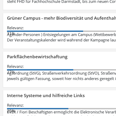
steht FHD für Fachhochschule Darmstadt, bis zum neuen Cor
Grüner Campus - mehr Biodiversität und Aufenthal
Relevanz:
31%
Agender-Personen ) Entsiegelungen am Campus (Wettbewerb "
Der Veranstaltungskalender wird während der Kampagne lau
Parkflächenbewirtschaftung
Relevanz:
27%
ngsordnung (StVG), Straßenverkehrsordnung (StVO), Straße
jeweils gültigen Fassung, soweit hier nichts anderes geregelt i
Interne Systeme und hilfreiche Links
Relevanz:
25%
EVER / Fiori Beschäftigten ermöglicht die Elektronische Ver