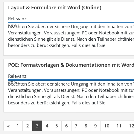
Layout & Formulare mit Word (Online)
Relevanz:
79%
beachten Sie aber: der sichere Umgang mit den Inhalten von
Veranstaltungen. Voraussetzungen: PC oder Notebook mit zu
dienstlichen Sinne gilt als Dienst. Nach den Teilhaberichtlin
besonders zu berücksichtigen. Falls dies auf Sie
POE: Formatvorlagen & Dokumentationen mit Wor
Relevanz:
79%
beachten Sie aber: der sichere Umgang mit den Inhalten von
Veranstaltungen. Voraussetzungen: PC oder Notebook mit zu
dienstlichen Sinne gilt als Dienst. Nach den Teilhaberichtlin
besonders zu berücksichtigen. Falls dies auf Sie
«
1
2
3
4
5
6
7
8
9
10
11
1