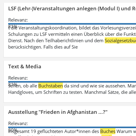
LSF (Lehr-)Veranstaltungen anlegen (Modul I) und R
Relevanz:
81%
t die Veranstaltungskoordination, bildet das Vorlesungsverze
Schulungen zu LSF vermitteln einen Überblick über die Funkt
Dienst. Nach den Teilhaberichtlinien und dem
Sozialgesetzbu
berücksichtigen. Falls dies auf Sie
Text & Media
Relevanz:
81%
sehen, ob alle
Buchstaben
da sind und wie sie aussehen. M
Handgloves, um Schriften zu testen. Manchmal Sätze, die all
Ausstellung "Frieden in Afghanistan ...?"
Relevanz:
80%
insgesamt 19 geflüchteten Autor*innen des
Buches
Warum wir