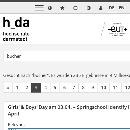
DE
EN
Gesucht nach "bücher".
Es wurden 235 Ergebnisse in 9 Millise
«
1
2
3
4
5
6
7
8
9
10
11
1
Girls‘ & Boys‘ Day am 03.04. – Springschool Identify
April
Relevanz: