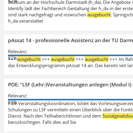
82%
Studium an der Hochschule Darmstadt (h_da). Die Angebote 
Identify lädt der Fachbereich Gestaltung der h_da in der ers
sind stark nachgefragt und inzwischen
ausgebucht
. Springsc
h_da veranstaltet
pAssat 14 - professionelle Assistenz an der TU Dar
Relevanz:
82%
+++
ausgebucht
+++
ausgebucht
+++
ausgebucht
+++ Im Rahm
das Entwicklungsprogramm pAssat 14 an. Das bereits seit l
POE: "LSF (Lehr-)Veranstaltungen anlegen (Modul I)
Relevanz:
81%
t die Veranstaltungskoordination, bildet das Vorlesungsverze
Schulungen zu LSF vermitteln einen Überblick über die Funkt
Dienst. Nach den Teilhaberichtlinien und dem
Sozialgesetzbu
berücksichtigen. Falls dies auf Sie