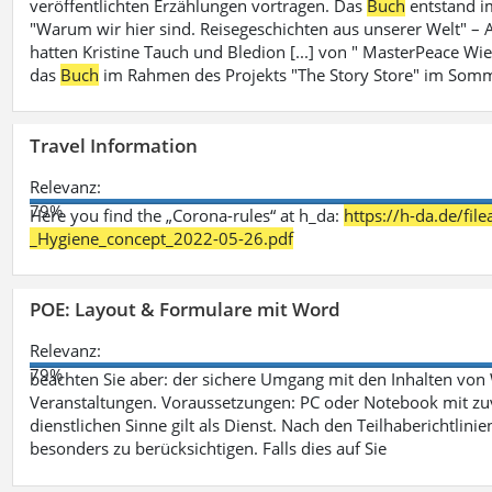
veröffentlichten Erzählungen vortragen. Das
Buch
entstand i
"Warum wir hier sind. Reisegeschichten aus unserer Welt" – A
hatten Kristine Tauch und Bledion [...] von " MasterPeace Wi
das
Buch
im Rahmen des Projekts "The Story Store" im Somm
Travel Information
Relevanz:
79%
Here you find the „Corona-rules“ at h_da:
https://h-da.de/fi
_Hygiene_concept_2022-05-26.pdf
POE: Layout & Formulare mit Word
Relevanz:
79%
beachten Sie aber: der sichere Umgang mit den Inhalten von
Veranstaltungen. Voraussetzungen: PC oder Notebook mit zu
dienstlichen Sinne gilt als Dienst. Nach den Teilhaberichtlin
besonders zu berücksichtigen. Falls dies auf Sie