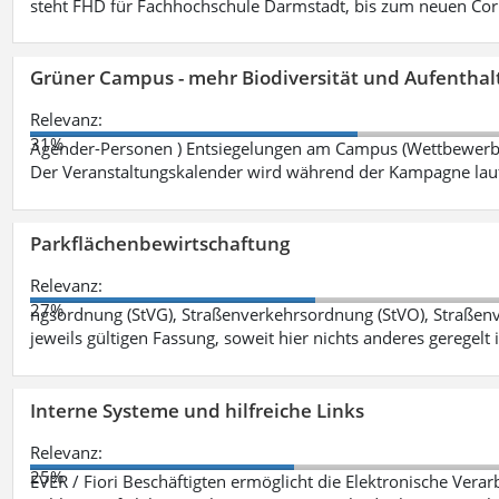
steht FHD für Fachhochschule Darmstadt, bis zum neuen Cor
Grüner Campus - mehr Biodiversität und Aufenthal
Relevanz:
31%
Agender-Personen ) Entsiegelungen am Campus (Wettbewerb "
Der Veranstaltungskalender wird während der Kampagne lau
Parkflächenbewirtschaftung
Relevanz:
27%
ngsordnung (StVG), Straßenverkehrsordnung (StVO), Straße
jeweils gültigen Fassung, soweit hier nichts anderes geregelt i
Interne Systeme und hilfreiche Links
Relevanz:
25%
EVER / Fiori Beschäftigten ermöglicht die Elektronische Ver