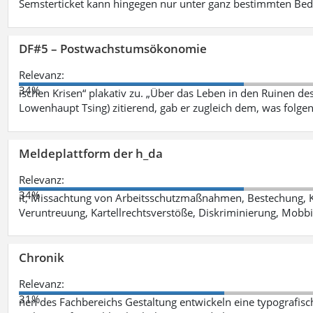
Semsterticket kann hingegen nur unter ganz bestimmten Be
DF#5 – Postwachstumsökonomie
Relevanz:
34%
ischen Krisen“ plakativ zu. „Über das Leben in den Ruinen de
Lowenhaupt Tsing) zitierend, gab er zugleich dem, was folgen
Meldeplattform der h_da
Relevanz:
34%
it, Missachtung von Arbeitsschutzmaßnahmen, Bestechung, K
Veruntreuung, Kartellrechtsverstöße, Diskriminierung, Mobbi
Chronik
Relevanz:
31%
nen des Fachbereichs Gestaltung entwickeln eine typografis