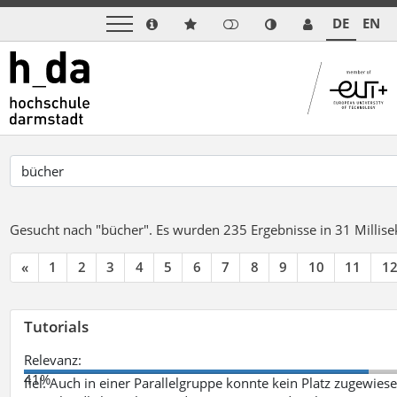
DE
EN
Gesucht nach "bücher".
Es wurden 235 Ergebnisse in 31 Milli
«
1
2
3
4
5
6
7
8
9
10
11
1
Tutorials
Relevanz:
41%
fiel. Auch in einer Parallelgruppe konnte kein Platz zugewie