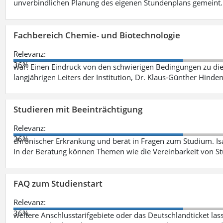
unverbindlichen Planung des eigenen Stundenplans gemeint
Fachbereich Chemie- und Biotechnologie
Relevanz:
36%
war. Einen Eindruck von den schwierigen Bedingungen zu die
langjährigen Leiters der Institution, Dr. Klaus-Günther Hinde
Studieren mit Beeinträchtigung
Relevanz:
36%
chronischer Erkrankung und berät in Fragen zum Studium. Is
In der Beratung können Themen wie die Vereinbarkeit von St
FAQ zum Studienstart
Relevanz:
36%
weitere Anschlusstarifgebiete oder das Deutschlandticket las