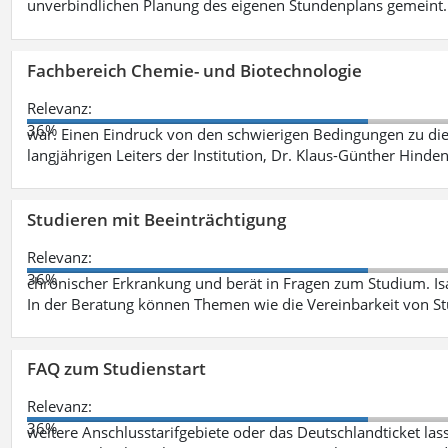
unverbindlichen Planung des eigenen Stundenplans gemeint
Fachbereich Chemie- und Biotechnologie
Relevanz:
36%
war. Einen Eindruck von den schwierigen Bedingungen zu die
langjährigen Leiters der Institution, Dr. Klaus-Günther Hinde
Studieren mit Beeinträchtigung
Relevanz:
36%
chronischer Erkrankung und berät in Fragen zum Studium. Is
In der Beratung können Themen wie die Vereinbarkeit von St
FAQ zum Studienstart
Relevanz:
36%
weitere Anschlusstarifgebiete oder das Deutschlandticket las