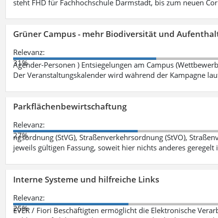
steht FHD für Fachhochschule Darmstadt, bis zum neuen Cor
Grüner Campus - mehr Biodiversität und Aufenthal
Relevanz:
31%
Agender-Personen ) Entsiegelungen am Campus (Wettbewerb "
Der Veranstaltungskalender wird während der Kampagne lau
Parkflächenbewirtschaftung
Relevanz:
27%
ngsordnung (StVG), Straßenverkehrsordnung (StVO), Straße
jeweils gültigen Fassung, soweit hier nichts anderes geregelt i
Interne Systeme und hilfreiche Links
Relevanz:
25%
EVER / Fiori Beschäftigten ermöglicht die Elektronische Ver