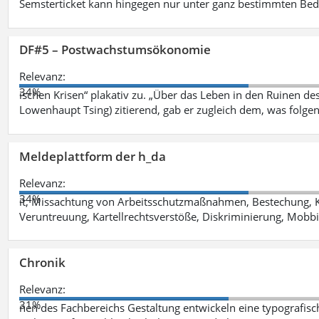
Semsterticket kann hingegen nur unter ganz bestimmten Be
DF#5 – Postwachstumsökonomie
Relevanz:
34%
ischen Krisen“ plakativ zu. „Über das Leben in den Ruinen de
Lowenhaupt Tsing) zitierend, gab er zugleich dem, was folgen
Meldeplattform der h_da
Relevanz:
34%
it, Missachtung von Arbeitsschutzmaßnahmen, Bestechung, K
Veruntreuung, Kartellrechtsverstöße, Diskriminierung, Mobbi
Chronik
Relevanz:
31%
nen des Fachbereichs Gestaltung entwickeln eine typografis