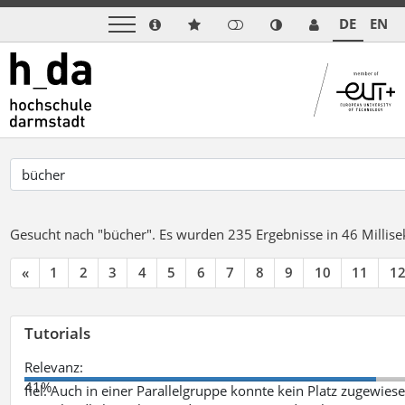
DE
EN
Gesucht nach "bücher".
Es wurden 235 Ergebnisse in 46 Milli
«
1
2
3
4
5
6
7
8
9
10
11
1
Tutorials
Relevanz:
41%
fiel. Auch in einer Parallelgruppe konnte kein Platz zugewie