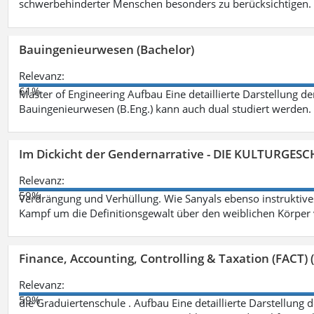
schwerbehinderter Menschen besonders zu berücksichtigen. Fa
Bauingenieurwesen (Bachelor)
Relevanz:
61%
Master of Engineering Aufbau Eine detaillierte Darstellung de
Bauingenieurwesen (B.Eng.) kann auch dual studiert werden.
Im Dickicht der Gendernarrative - DIE KULTURGES
Relevanz:
59%
Verdrängung und Verhüllung. Wie Sanyals ebenso instruktiv
Kampf um die Definitionsgewalt über den weiblichen Körper
Finance, Accounting, Controlling & Taxation (FACT) (
Relevanz:
59%
die Graduiertenschule . Aufbau Eine detaillierte Darstellung 