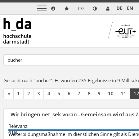
DE
EN
Gesucht nach "bücher".
Es wurden 235 Ergebnisse in 9 Millise
«
1
2
3
4
5
6
7
8
9
10
11
1
"Wir bringen net_sek voran - Gemeinsam wird aus
Relevanz:
61%
Weiterbildungsmaßnahme im dienstlichen Sinne gilt als Dien