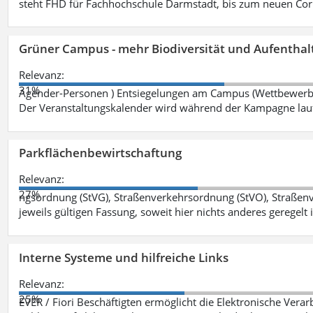
steht FHD für Fachhochschule Darmstadt, bis zum neuen Cor
Grüner Campus - mehr Biodiversität und Aufenthal
Relevanz:
31%
Agender-Personen ) Entsiegelungen am Campus (Wettbewerb "
Der Veranstaltungskalender wird während der Kampagne lau
Parkflächenbewirtschaftung
Relevanz:
27%
ngsordnung (StVG), Straßenverkehrsordnung (StVO), Straße
jeweils gültigen Fassung, soweit hier nichts anderes geregelt i
Interne Systeme und hilfreiche Links
Relevanz:
25%
EVER / Fiori Beschäftigten ermöglicht die Elektronische Ver