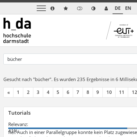
DE
EN
Gesucht nach "bücher".
Es wurden 235 Ergebnisse in 6 Millise
«
1
2
3
4
5
6
7
8
9
10
11
1
Tutorials
Relevanz:
41%
fiel. Auch in einer Parallelgruppe konnte kein Platz zugewie