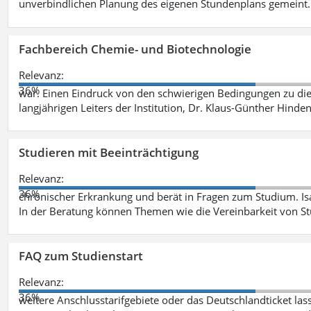
unverbindlichen Planung des eigenen Stundenplans gemeint
Fachbereich Chemie- und Biotechnologie
Relevanz:
36%
war. Einen Eindruck von den schwierigen Bedingungen zu die
langjährigen Leiters der Institution, Dr. Klaus-Günther Hinde
Studieren mit Beeinträchtigung
Relevanz:
36%
chronischer Erkrankung und berät in Fragen zum Studium. Is
In der Beratung können Themen wie die Vereinbarkeit von St
FAQ zum Studienstart
Relevanz:
36%
weitere Anschlusstarifgebiete oder das Deutschlandticket las