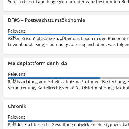
Semsterticket kann hingegen nur unter ganz bestimmten Be
DF#5 – Postwachstumsökonomie
Relevanz:
34%
ischen Krisen“ plakativ zu. „Über das Leben in den Ruinen de
Lowenhaupt Tsing) zitierend, gab er zugleich dem, was folgen
Meldeplattform der h_da
Relevanz:
34%
it, Missachtung von Arbeitsschutzmaßnahmen, Bestechung, K
Veruntreuung, Kartellrechtsverstöße, Diskriminierung, Mobbi
Chronik
Relevanz:
31%
nen des Fachbereichs Gestaltung entwickeln eine typografis