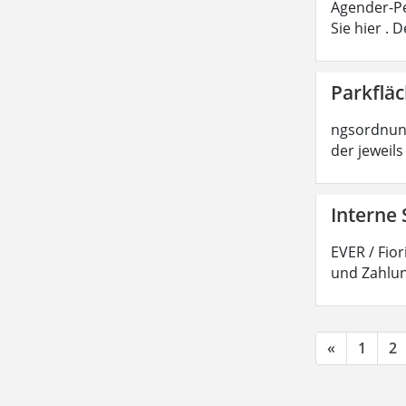
Agender-Pe
Sie hier .
Parkflä
ngsordnung
der jeweils
Interne 
EVER / Fio
und Zahlun
«
1
2