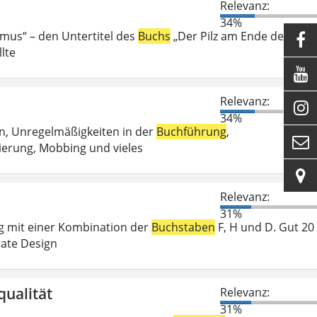
Relevanz:
34%
smus“ – den Untertitel des
Buchs
„Der Pilz am Ende der Welt

lte

Relevanz:

34%
n, Unregelmäßigkeiten in der
Buchführung
,

ierung, Mobbing und vieles

Relevanz:
31%
ng mit einer Kombination der
Buchstaben
F, H und D. Gut 20
rate Design
qualität
Relevanz:
31%