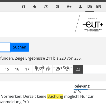
DE
EN
A+
Suchen
efunden.
Zeige Ergebnisse 211 bis 220 von 235.
Ergebnisse pro Seite:
15
16
17
18
19
20
21
22
23
24
Relevanz:
41%
n. Vormerken: Derzeit keine
Buchung
möglich! Nur zur
gsanmeldung Prü