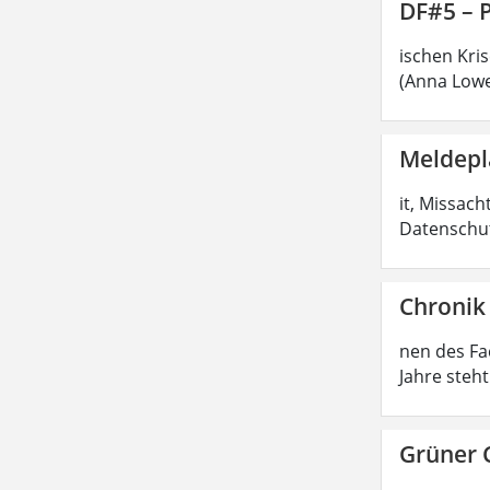
DF#5 – 
ischen Kri
(Anna Lowe
Meldepl
it, Missac
Datenschut
Chronik
nen des Fa
Jahre steh
Grüner 