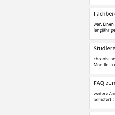
Fachber
war. Einen
langjährige
Studier
chronische
Moodle In 
FAQ zum
weitere An
Semstertic