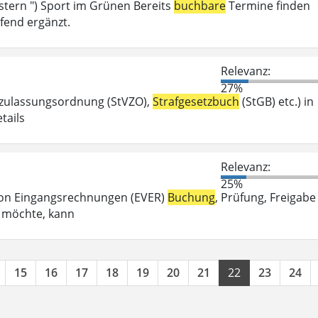
tern ") Sport im Grünen Bereits
buchbare
Termine finden
fend ergänzt.
Relevanz:
27%
szulassungsordnung (StVZO),
Strafgesetzbuch
(StGB) etc.) in
tails
Relevanz:
25%
g von Eingangsrechnungen (EVER)
Buchung
, Prüfung, Freigabe
n möchte, kann
15
16
17
18
19
20
21
22
23
24