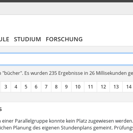
ULE
STUDIUM
FORSCHUNG
 "bücher".
Es wurden 235 Ergebnisse in 26 Millisekunden g
3
4
5
6
7
8
9
10
11
12
13
14
s
 in einer Parallelgruppe konnte kein Platz zugewiesen werde
ichen Planung des eigenen Stundenplans gemeint. Prüfun