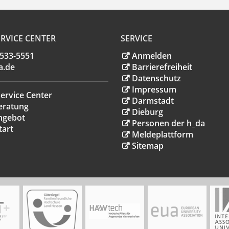
RVICE CENTER
SERVICE
.533-5551
Anmelden
a
.
de
Barrierefreiheit
Datenschutz
Impressum
ervice Center
Darmstadt
eratung
Dieburg
ngebot
Personen der h_da
tart
Meldeplattform
Sitemap