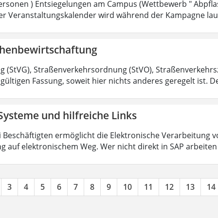
rsonen ) Entsiegelungen am Campus (Wettbewerb " Abpflas
 Der Veranstaltungskalender wird während der Kampagne lau
chenbewirtschaftung
 (StVG), Straßenverkehrsordnung (StVO), Straßenverkehr
 gültigen Fassung, soweit hier nichts anderes geregelt ist. De
Systeme und hilfreiche Links
ri Beschäftigten ermöglicht die Elektronische Verarbeitun
g auf elektronischem Weg. Wer nicht direkt in SAP arbeite
3
4
5
6
7
8
9
10
11
12
13
14