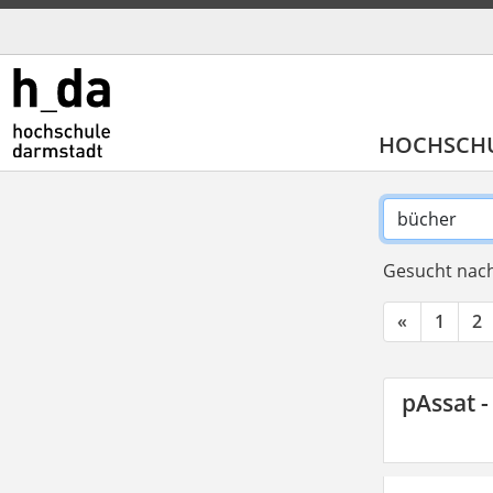
HOCHSCH
Gesucht nach
«
1
2
pAssat -