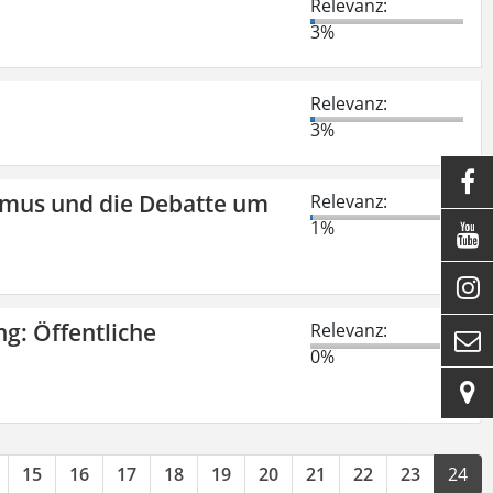
Relevanz:
3%
Relevanz:
3%

smus und die Debatte um
Relevanz:
1%


ng: Öffentliche
Relevanz:

0%

15
16
17
18
19
20
21
22
23
24