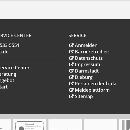
RVICE CENTER
SERVICE
.533-5551
Anmelden
a
.
de
Barrierefreiheit
Datenschutz
Impressum
ervice Center
Darmstadt
eratung
Dieburg
ngebot
Personen der h_da
tart
Meldeplattform
Sitemap