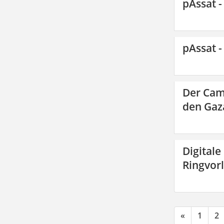
pAssat -
pAssat -
Der Cam
den Gaza
Digitale
Ringvor
«
1
2