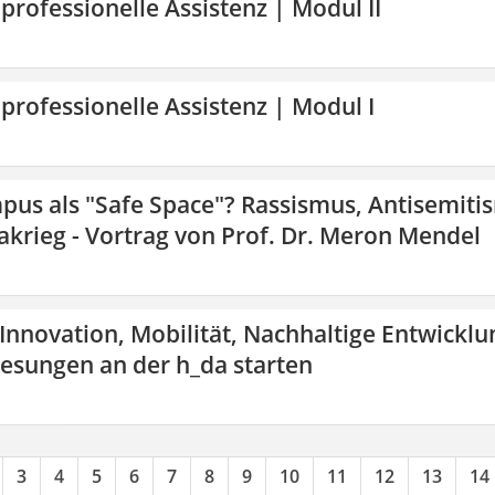
 professionelle Assistenz | Modul II
 professionelle Assistenz | Modul I
pus als "Safe Space"? Rassismus, Antisemiti
krieg - Vortrag von Prof. Dr. Meron Mendel
 Innovation, Mobilität, Nachhaltige Entwicklu
lesungen an der h_da starten
3
4
5
6
7
8
9
10
11
12
13
14