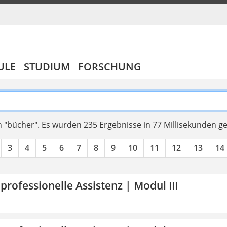
ULE
STUDIUM
FORSCHUNG
 "bücher".
Es wurden 235 Ergebnisse in 77 Millisekunden g
3
4
5
6
7
8
9
10
11
12
13
14
 professionelle Assistenz | Modul III