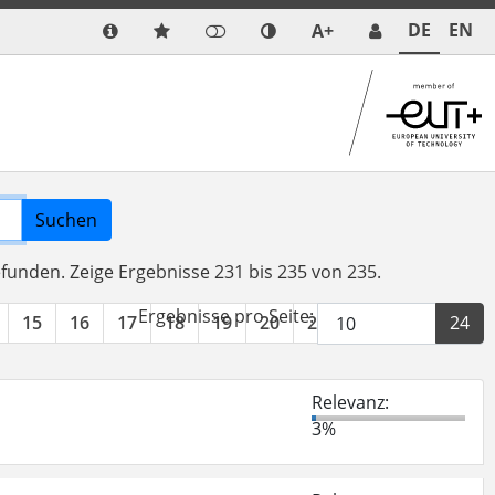
DE
EN
A+
Suchen
efunden.
Zeige Ergebnisse 231 bis 235 von 235.
Ergebnisse pro Seite:
15
16
17
18
19
20
21
22
23
24
Relevanz:
3%