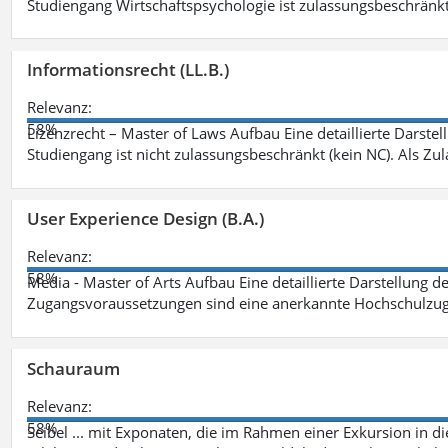
Studiengang Wirtschaftspsychologie ist zulassungsbeschränkt 
Informationsrecht (LL.B.)
Relevanz:
58%
Lizenzrecht – Master of Laws Aufbau Eine detaillierte Darstel
Studiengang ist nicht zulassungsbeschränkt (kein NC). Als Z
User Experience Design (B.A.)
Relevanz:
58%
Media - Master of Arts Aufbau Eine detaillierte Darstellung d
Zugangsvoraussetzungen sind eine anerkannte Hochschulzug
Schauraum
Relevanz:
58%
Seibel ... mit Exponaten, die im Rahmen einer Exkursion in 