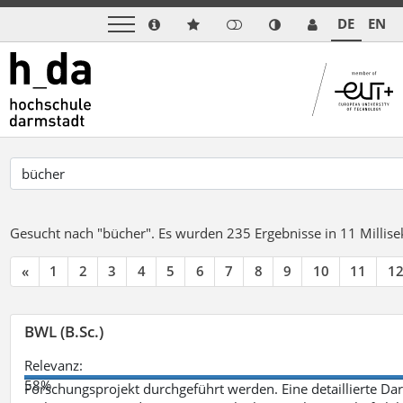
DE
EN
Gesucht nach "bücher".
Es wurden 235 Ergebnisse in 11 Milli
«
1
2
3
4
5
6
7
8
9
10
11
1
BWL (B.Sc.)
Relevanz:
58%
Forschungsprojekt durchgeführt werden. Eine detaillierte Dar