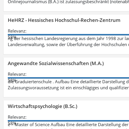
Onlinejournalismus (B.A.) ist zulassungsbeschränkt (notenab
HeHRZ - Hessisches Hochschul-Rechen-Zentrum
Relevanz:
58%
ng der hessischen Landesregierung aus dem Jahr 1998 zur l
Landesverwaltung, sowie der Überführung der Hochschulen 
Angewandte Sozialwissenschaften (M.A.)
Relevanz:
58%
die Graduiertenschule . Aufbau Eine detaillierte Darstellung 
Zulassungsvoraussetzung ist ein einschlägiges und qualifizie
Wirtschaftspsychologie (B.Sc.)
Relevanz:
58%
e – Master of Science Aufbau Eine detaillierte Darstellung der