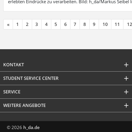
erlebten Eindrücke zu verarbeiten. Bild: h_da/Markus Seibe
«
1
2
3
4
5
6
7
8
9
10
11
1
KONTAKT
STUDENT SERVICE CENTER
SERVICE
WEITERE ANGEBOTE
© 2026
h_da.de