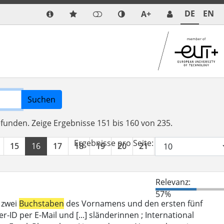
DE
EN
A+
Suchen
efunden.
Zeige Ergebnisse 151 bis 160 von 235.
Ergebnisse pro Seite:
15
16
17
18
19
20
21
22
23
24
Relevanz:
57%
 zwei
Buchstaben
des Vornamens und den ersten fünf
D per E-Mail und [...] sländerinnen ; International