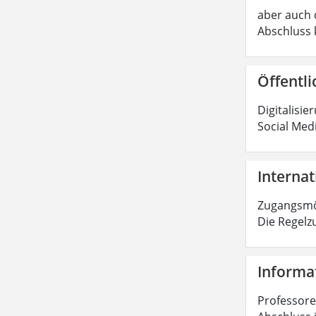
aber auch d
Abschluss 
Öffentli
Digitalisie
Social Med
Internat
Zugangsmög
Die Regelz
Informat
Professoren