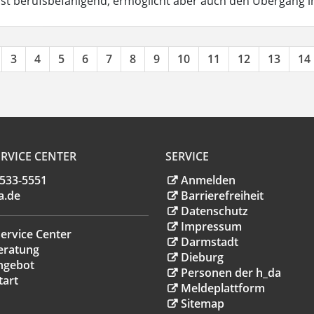
ist berufsbefähigend, ermöglicht aber auch den Übergang 
3
4
5
6
7
8
9
10
11
12
13
14
RVICE CENTER
SERVICE
.533-5551
Anmelden
a
.
de
Barrierefreiheit
Datenschutz
Impressum
ervice Center
Darmstadt
eratung
Dieburg
ngebot
Personen der h_da
tart
Meldeplattform
Sitemap