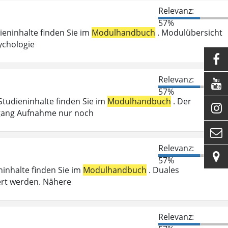
Relevanz:
57%
dieninhalte finden Sie im
Modulhandbuch
. Modulübersicht
ychologie

Relevanz:

57%
 Studieninhalte finden Sie im
Modulhandbuch
. Der

Zugang Aufnahme nur noch

Relevanz:

57%
ninhalte finden Sie im
Modulhandbuch
. Duales
ert werden. Nähere
Relevanz: