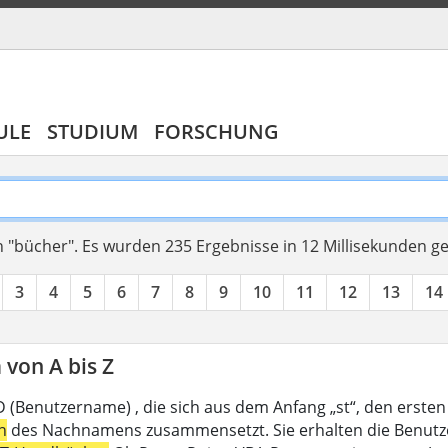
ULE
STUDIUM
FORSCHUNG
 "bücher".
Es wurden 235 Ergebnisse in 12 Millisekunden g
3
4
5
6
7
8
9
10
11
12
13
14
von A bis Z
D (Benutzername) , die sich aus dem Anfang „st“, den ersten
n
des Nachnamens zusammensetzt. Sie erhalten die Benutzer-I