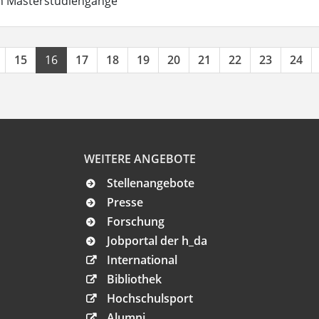
in Masterstudiengänge
15
16
17
18
19
20
21
22
23
24
WEITERE ANGEBOTE
Stellenangebote
Presse
Forschung
Jobportal der h_da
International
Bibliothek
Hochschulsport
Alumni