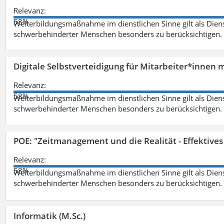
Relevanz:
58%
Weiterbildungsmaßnahme im dienstlichen Sinne gilt als Dien
schwerbehinderter Menschen besonders zu berücksichtigen. Fa
Digitale Selbstverteidigung für Mitarbeiter*innen 
Relevanz:
58%
Weiterbildungsmaßnahme im dienstlichen Sinne gilt als Dien
schwerbehinderter Menschen besonders zu berücksichtigen. Fa
POE: "Zeitmanagement und die Realität - Effektive
Relevanz:
58%
Weiterbildungsmaßnahme im dienstlichen Sinne gilt als Dien
schwerbehinderter Menschen besonders zu berücksichtigen. Fa
Informatik (M.Sc.)