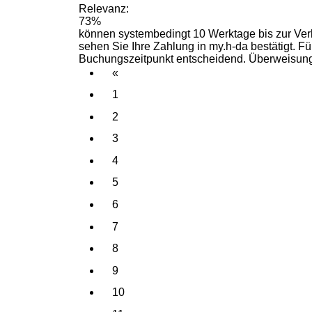
Relevanz:
73%
können systembedingt 10 Werktage bis zur
Ve
sehen Sie Ihre Zahlung in my.h-da bestätigt. Fü
Buchungszeitpunkt
entscheidend. Überweisung
«
1
2
3
4
5
6
7
8
9
10