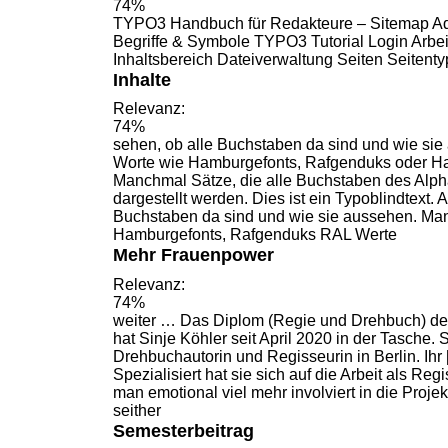
74%
TYPO3
Handbuch
für Redakteure – Sitemap Ad
Begriffe & Symbole TYPO3 Tutorial Login Arb
Inhaltsbereich Dateiverwaltung Seiten Seitenty
Inhalte
Relevanz:
74%
sehen, ob alle
Buchstaben
da sind und wie si
Worte wie Hamburgefonts, Rafgenduks oder Han
Manchmal Sätze, die alle
Buchstaben
des Alphab
dargestellt werden. Dies ist ein Typoblindtext.
Buchstaben
da sind und wie sie aussehen. Ma
Hamburgefonts, Rafgenduks RAL Werte
Mehr Frauenpower
Relevanz:
74%
weiter … Das Diplom (Regie und
Drehbuch
) d
hat Sinje Köhler seit April 2020 in der Tasche. S
Drehbuchautorin
und Regisseurin in Berlin. Ihr [
Spezialisiert hat sie sich auf die Arbeit als Re
man emotional viel mehr involviert in die Projek
seither
Semesterbeitrag