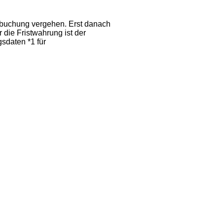
rbuchung
vergehen. Erst danach
r die Fristwahrung ist der
sdaten *1 für