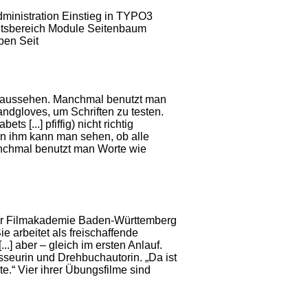
ministration Einstieg in TYPO3
eitsbereich Module Seitenbaum
pen Seit
e aussehen. Manchmal benutzt man
dgloves, um Schriften zu testen.
ets [...] pfiffig) nicht richtig
 An ihm kann man sehen, ob alle
nchmal benutzt man Worte wie
er Filmakademie Baden-Württemberg
ie arbeitet als freischaffende
...] aber – gleich im ersten Anlauf.
gisseurin und
Drehbuchautorin
. „Da ist
te.“ Vier ihrer Übungsfilme sind