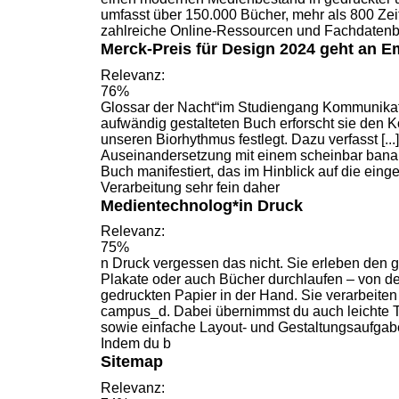
umfasst über 150.000
Bücher
, mehr als 800 Ze
zahlreiche Online-Ressourcen und Fachdatenb
Merck-Preis für Design 2024 geht an E
Relevanz:
76%
Glossar der Nacht“im Studiengang Kommunikat
aufwändig gestalteten
Buch
erforscht sie den K
unseren Biorhythmus festlegt. Dazu verfasst [...]
Auseinandersetzung mit einem scheinbar banal
Buch
manifestiert, das im Hinblick auf die eing
Verarbeitung sehr fein daher
Medientechnolog*in Druck
Relevanz:
75%
n Druck vergessen das nicht. Sie erleben den g
Plakate oder auch
Bücher
durchlaufen – von d
gedruckten Papier in der Hand. Sie verarbeiten
campus_d. Dabei übernimmst du auch leichte T
sowie einfache Layout- und Gestaltungsaufgabe
Indem du b
Sitemap
Relevanz: