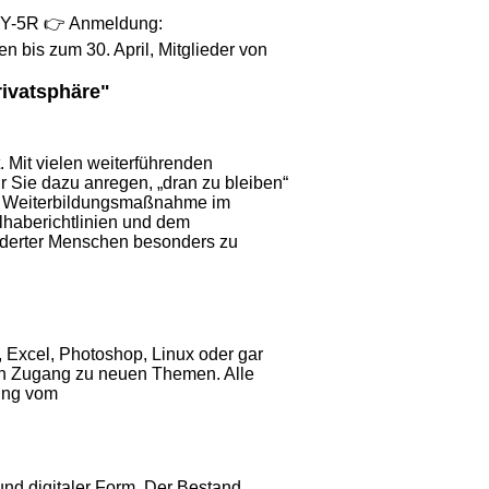
4uVY-5R 👉 Anmeldung:
en bis zum 30. April, Mitglieder von
rivatsphäre"
 Mit vielen weiterführenden
r Sie dazu anregen, „dran zu bleiben“
..] Weiterbildungsmaßnahme im
ilhaberichtlinien und dem
nderter Menschen besonders zu
Excel, Photoshop, Linux oder gar
en Zugang zu neuen Themen. Alle
ung vom
nd digitaler Form. Der Bestand