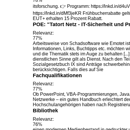
78%
itsforschung. 👉 Programm: https://lnkd.in/d
https://lnkd.in/dMf3jeKR
Frühbucherrabatte
gelt
EUT+ erhalten 15 Prozent Rabatt.
POE: "Tatort Netz - IT-Sicherheit und P
Relevanz:
77%
Arbeitsweise von Schadsoftware wie Emotet ist.
Informationen, Links,
Buchtipps
etc. möchten wi
und die Thematik stets im Auge zu behalten [.
dienstlichen Sinne gilt als Dienst. Nach den Te
Sozialgesetzbuch
IX sind Anträge schwerbehi
berücksichtigen. Falls dies auf Sie
Fachqualifikationen
Relevanz:
77%
Ob PowerPoint, VBA-Programmierungen, Java, 
Netzwerke – ein gutes
Handbuch
erleichtert d
Hochschulangehörigen haben nach Registrier
Bibliothek
Relevanz:
76%
einen modernen Medienbestand in gedruckter u