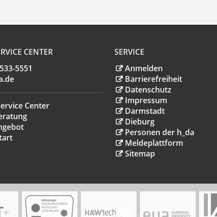
RVICE CENTER
SERVICE
.533-5551
Anmelden
a
.
de
Barrierefreiheit
Datenschutz
Impressum
ervice Center
Darmstadt
eratung
Dieburg
ngebot
Personen der h_da
tart
Meldeplattform
Sitemap