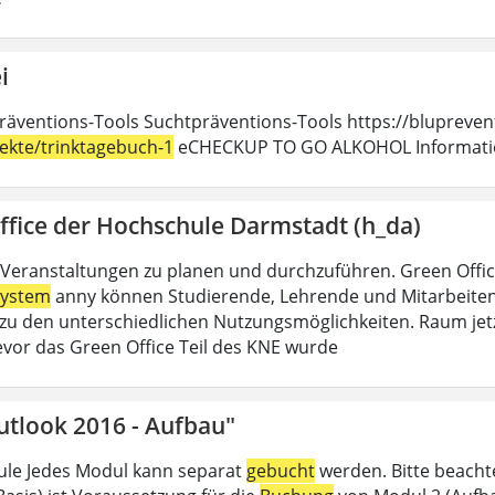
i
räventions-Tools Suchtpräventions-Tools https://blupreven
jekte/trinktagebuch-1
eCHECKUP TO GO ALKOHOL Information
ffice der Hochschule Darmstadt (h_da)
Veranstaltungen zu planen und durchzuführen. Green Offi
ystem
anny können Studierende, Lehrende und Mitarbeitend
u den unterschiedlichen Nutzungsmöglichkeiten. Raum jet
evor das Green Office Teil des KNE wurde
utlook 2016 - Aufbau"
le Jedes Modul kann separat
gebucht
werden. Bitte beacht