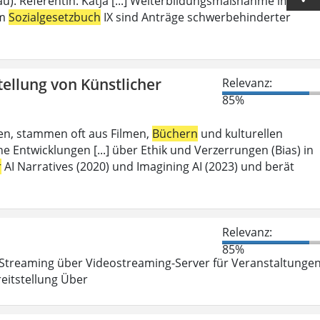
u). Referentin: Katja [...] Weiterbildungsmaßnahme im
em
Sozialgesetzbuch
IX sind Anträge schwerbehinderter
tellung von Künstlicher
Relevanz:
85%
aben, stammen oft aus Filmen,
Büchern
und kulturellen
 Entwicklungen [...] über Ethik und Verzerrungen (Bias) in
r
AI Narratives (2020) und Imagining AI (2023) und berät
Relevanz:
85%
Streaming über Videostreaming-Server für Veranstaltunge
eitstellung Über