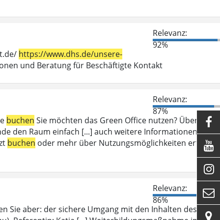
Relevanz:
92%
t.de/
https://www.dhs.de/unsere-
en und Beratung für Beschäftigte Kontakt
Relevanz:
87%
ce
buchen
Sie möchten das Green Office nutzen? Über das

e den Raum einfach [...] auch weitere Informationen zum
zt
buchen
oder mehr über Nutzungsmöglichkeiten erfahren


Relevanz:

86%
en Sie aber: der sichere Umgang mit den Inhalten des
