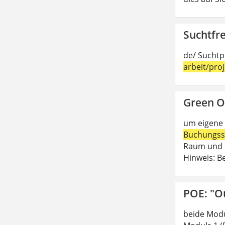
Suchtfre
de/ Suchtp
arbeit/pro
Green O
um eigene 
Buchungss
Raum und z
Hinweis: B
POE: "O
beide Modu