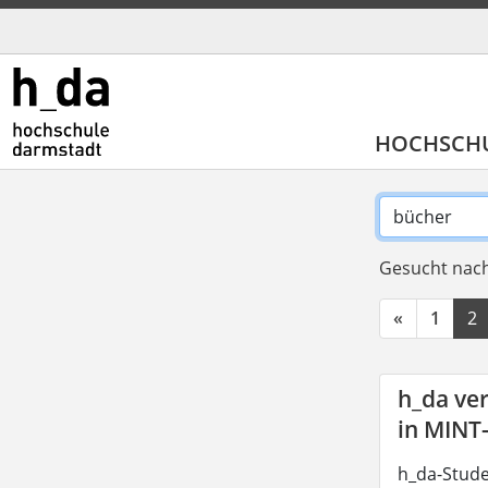
HOCHSCH
Gesucht nach
«
1
2
h_da ve
in MINT
h_da-Stude