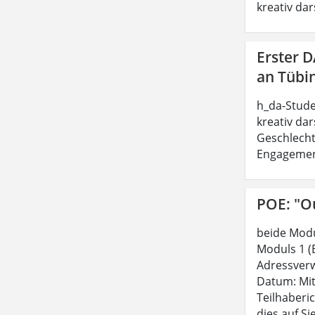
kreativ dar
Erster 
an Tübi
h_da-Stude
kreativ dar
Geschlecht
Engagement 
POE: "Ou
beide Modu
Moduls 1 (
Adressverw
Datum: Mit
Teilhaberi
dies auf Si