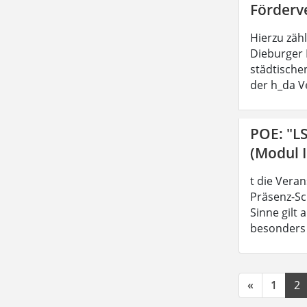
Förderv
Hierzu zäh
Dieburger 
städtische
der h_da V
POE: "L
(Modul I
t die Vera
Präsenz-Sc
Sinne gilt
besonders z
«
1
2