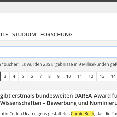
ULE
STUDIUM
FORSCHUNG
 "bücher".
Es wurden 235 Ergebnisse in 9 Millisekunden ge
3
4
5
6
7
8
9
10
11
12
13
14
rgibt erstmals bundesweiten DAREA-Award fü
-Wissenschaften – Bewerbung und Nominierun
ntin Cedda Ucan eigens gestaltetes
Comic-Buch
, das die 