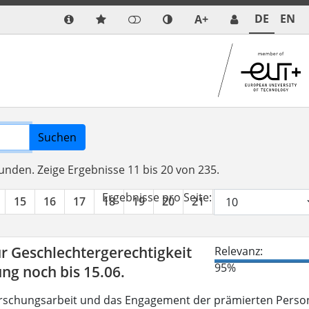
DE
EN
A+
Suchen
funden.
Zeige Ergebnisse 11 bis 20 von 235.
Ergebnisse pro Seite:
15
16
17
18
19
20
21
22
23
24
r Geschlechtergerechtigkeit
Relevanz:
95%
g noch bis 15.06.
Forschungsarbeit und das Engagement der prämierten Perso