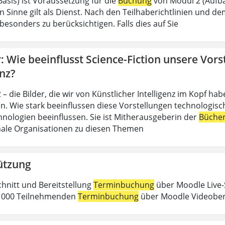
Basis) ist Voraussetzung für die
Buchung
von Modul 2 (Aufba
n Sinne gilt als Dienst. Nach den Teilhaberichtlinien und d
esonders zu berücksichtigen. Falls dies auf Sie
 Wie beeinflusst Science-Fiction unsere Vors
enz?
– die Bilder, die wir von Künstlicher Intelligenz im Kopf h
n. Wie stark beeinflussen diese Vorstellungen technologische
nologien beeinflussen. Sie ist Mitherausgeberin der
Büche
nale Organisationen zu diesen Themen
ützung
chnitt und Bereitstellung
Terminbuchung
über Moodle Live-
 1000 Teilnehmenden
Terminbuchung
über Moodle Videober