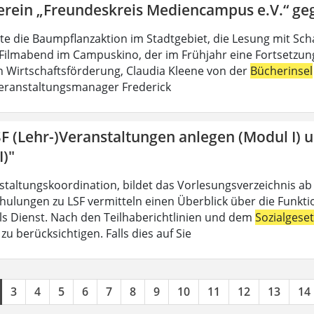
erein „Freundeskreis Mediencampus e.V.“ ge
lte die Baumpflanzaktion im Stadtgebiet, die Lesung mit Sch
Filmabend im Campuskino, der im Frühjahr eine Fortsetzung f
n Wirtschaftsförderung, Claudia Kleene von der
Bücherinsel
eranstaltungsmanager Frederick
SF (Lehr-)Veranstaltungen anlegen (Modul I) 
I)"
nstaltungskoordination, bildet das Vorlesungsverzeichnis ab
hulungen zu LSF vermitteln einen Überblick über die Funkt
 als Dienst. Nach den Teilhaberichtlinien und dem
Sozialgese
u berücksichtigen. Falls dies auf Sie
3
4
5
6
7
8
9
10
11
12
13
14