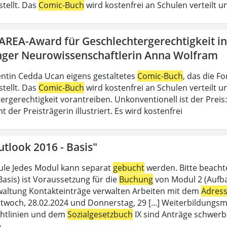
stellt. Das
Comic-Buch
wird kostenfrei an Schulen verteilt un
DAREA-Award für Geschlechtergerechtigkeit i
nger Neurowissenschaftlerin Anna Wolfram
ntin Cedda Ucan eigens gestaltetes
Comic-Buch
, das die 
stellt. Das
Comic-Buch
wird kostenfrei an Schulen verteilt un
ergerechtigkeit vorantreiben. Unkonventionell ist der Preis
der Preisträgerin illustriert. Es wird kostenfrei
tlook 2016 - Basis"
le Jedes Modul kann separat
gebucht
werden. Bitte beacht
Basis) ist Voraussetzung für die
Buchung
von Modul 2 (Aufbau
altung Kontakteinträge verwalten Arbeiten mit dem
Adres
twoch, 28.02.2024 und Donnerstag, 29 [...] Weiterbildungsm
chtlinien und dem
Sozialgesetzbuch
IX sind Anträge schwerb
e