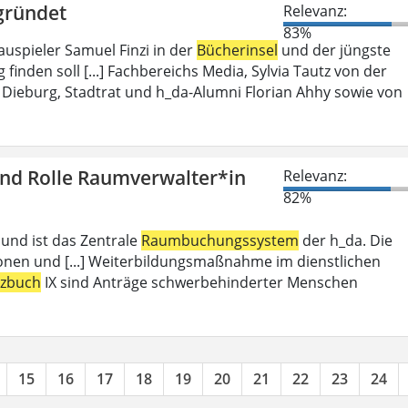
gründet
Relevanz:
83%
auspieler Samuel Finzi in der
Bücherinsel
und der jüngste
inden soll [...] Fachbereichs Media, Sylvia Tautz von der
Dieburg, Stadtrat und h_da-Alumni Florian Ahhy sowie von
und Rolle Raumverwalter*in
Relevanz:
82%
 und ist das Zentrale
Raumbuchungssystem
der h_da. Die
ionen und [...] Weiterbildungsmaßnahme im dienstlichen
tzbuch
IX sind Anträge schwerbehinderter Menschen
15
16
17
18
19
20
21
22
23
24