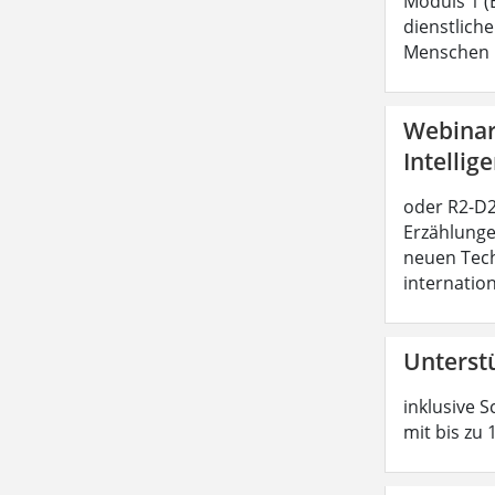
Moduls 1 (
dienstliche
Menschen b
Webinar:
Intellig
oder R2-D2 
Erzählunge
neuen Tech
internatio
Unterst
inklusive S
mit bis zu