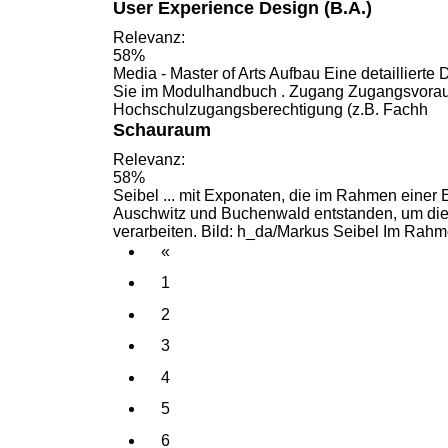
User Experience Design (B.A.)
Relevanz:
58%
Media - Master of Arts Aufbau Eine detaillierte 
Sie im
Modulhandbuch
. Zugang Zugangsvorau
Hochschulzugangsberechtigung (z.B. Fachh
Schauraum
Relevanz:
58%
Seibel ... mit Exponaten, die im Rahmen einer 
Auschwitz und
Buchenwald
entstanden, um die
verarbeiten. Bild: h_da/Markus Seibel Im Rah
«
1
2
3
4
5
6