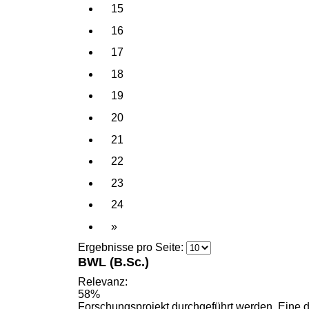
15
16
17
18
19
20
21
22
23
24
»
Ergebnisse pro Seite:
BWL (B.Sc.)
Relevanz:
58%
Forschungsprojekt durchgeführt werden. Eine de