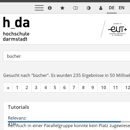
DE
EN
Gesucht nach "bücher".
Es wurden 235 Ergebnisse in 50 Milli
«
1
2
3
4
5
6
7
8
9
10
11
1
Tutorials
Relevanz:
41%
fiel. Auch in einer Parallelgruppe konnte kein Platz zugewie