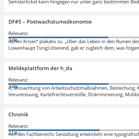
Semsterticket kann hingegen nur unter ganz bestimmten Be
DF#5 – Postwachstumsökonomie
Relevanz:
34%
ischen Krisen“ plakativ zu. „Über das Leben in den Ruinen de
Lowenhaupt Tsing) zitierend, gab er zugleich dem, was folgen
Meldeplattform der h_da
Relevanz:
34%
it, Missachtung von Arbeitsschutzmaßnahmen, Bestechung, K
Veruntreuung, Kartellrechtsverstöße, Diskriminierung, Mobbi
Chronik
Relevanz:
31%
nen des Fachbereichs Gestaltung entwickeln eine typografis