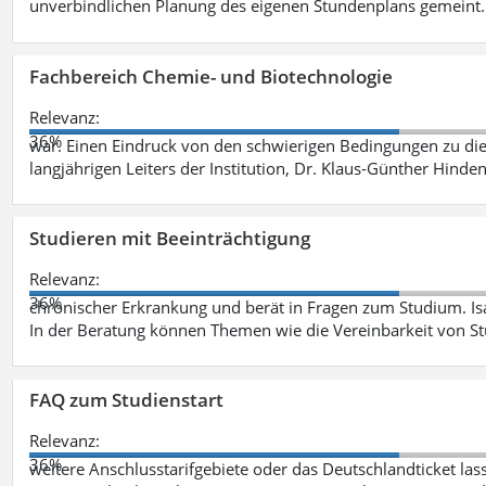
unverbindlichen Planung des eigenen Stundenplans gemeint
Fachbereich Chemie- und Biotechnologie
Relevanz:
36%
war. Einen Eindruck von den schwierigen Bedingungen zu die
langjährigen Leiters der Institution, Dr. Klaus-Günther Hinde
Studieren mit Beeinträchtigung
Relevanz:
36%
chronischer Erkrankung und berät in Fragen zum Studium. Is
In der Beratung können Themen wie die Vereinbarkeit von St
FAQ zum Studienstart
Relevanz:
36%
weitere Anschlusstarifgebiete oder das Deutschlandticket las