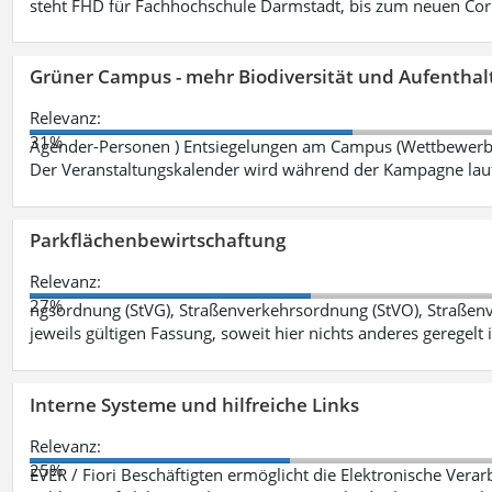
steht FHD für Fachhochschule Darmstadt, bis zum neuen Cor
Grüner Campus - mehr Biodiversität und Aufenthal
Relevanz:
31%
Agender-Personen ) Entsiegelungen am Campus (Wettbewerb "
Der Veranstaltungskalender wird während der Kampagne lau
Parkflächenbewirtschaftung
Relevanz:
27%
ngsordnung (StVG), Straßenverkehrsordnung (StVO), Straße
jeweils gültigen Fassung, soweit hier nichts anderes geregelt i
Interne Systeme und hilfreiche Links
Relevanz:
25%
EVER / Fiori Beschäftigten ermöglicht die Elektronische Ver