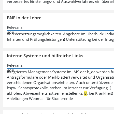
verbessertes Einstellungs- und Auswahlverfahren, ein überar
BNE in der Lehre
Relevanz:
49%
und Vernetzungsmöglichkeiten. Angebote im Überblick: Indi
Inhalten und Prüfungsleistungen) Unterstützung bei der Integ
Interne Systeme und hilfreiche Links
Relevanz:
49%
Integriertes Management-System: Im IMS der h_da werden fü
Antragsformulare oder Merkblätter) verwaltet und Organisati
verschiedenen Organisationseinheiten. Auch unterstützende
bspw. Senatsprotokolle, stehen im Intranet zur Verfügung. [
abholen, Abwesenheitsnotizen einstellen (z.
B
. bei Krankhei
Anleitungen Webmail für Studierende