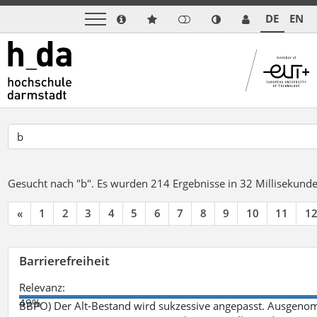
DE
EN
Gesucht nach "b".
Es wurden 214 Ergebnisse in 32 Millisekund
«
1
2
3
4
5
6
7
8
9
10
11
1
Barrierefreiheit
Relevanz:
49%
BBPO) Der Alt-Bestand wird sukzessive angepasst. Ausgenom