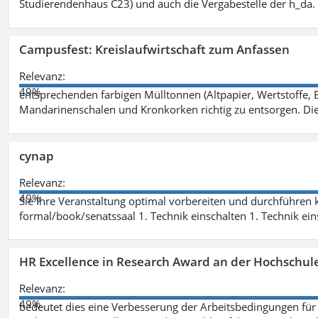
Studierendenhaus C23) und auch die Vergabestelle der h_da
Campusfest: Kreislaufwirtschaft zum Anfassen
Relevanz:
49%
entsprechenden farbigen Mülltonnen (Altpapier, Wertstoffe, B
Mandarinenschalen und Kronkorken richtig zu entsorgen. Di
cynap
Relevanz:
49%
Sie Ihre Veranstaltung optimal vorbereiten und durchführen
formal/book/senatssaal 1. Technik einschalten 1. Technik ein
HR Excellence in Research Award an der Hochschul
Relevanz:
49%
bedeutet dies eine Verbesserung der Arbeitsbedingungen für W