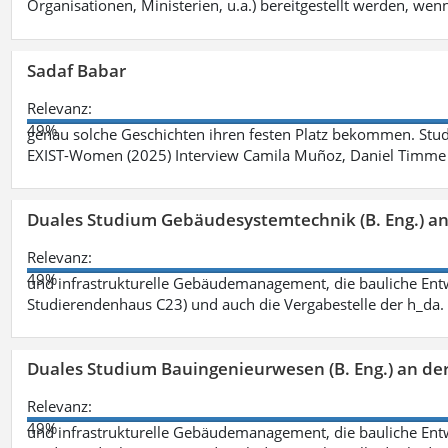
Organisationen, Ministerien, u.a.) bereitgestellt werden, wenn
Sadaf Babar
Relevanz:
49%
genau solche Geschichten ihren festen Platz bekommen. Stu
EXIST-Women (2025) Interview Camila Muñoz, Daniel Timme 
Duales Studium Gebäudesystemtechnik (B. Eng.) an
Relevanz:
49%
und infrastrukturelle Gebäudemanagement, die bauliche Entw
Studierendenhaus C23) und auch die Vergabestelle der h_da
Duales Studium Bauingenieurwesen (B. Eng.) an de
Relevanz:
49%
und infrastrukturelle Gebäudemanagement, die bauliche Entw