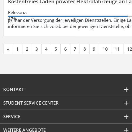
Kostenfreies Laden privater Elektrofahrzeuge an 
Relevanz:
47%
primär der Versorgung der jeweiligen Dienststellen. Einige Lad
informieren Sie sich vorab bei der jeweiligen Dienststelle, ob
«
1
2
3
4
5
6
7
8
9
10
11
1
KONTAKT
STUDENT SERVICE CENTER
SERVICE
WEITERE ANGEBOTE