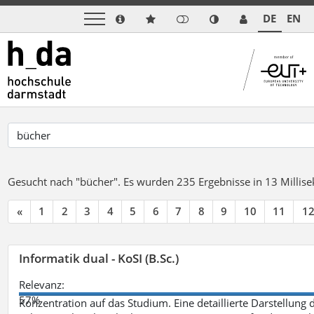
DE
EN
Gesucht nach "bücher".
Es wurden 235 Ergebnisse in 13 Milli
«
1
2
3
4
5
6
7
8
9
10
11
1
Informatik dual - KoSI (B.Sc.)
Relevanz:
57%
Konzentration auf das Studium. Eine detaillierte Darstellung 