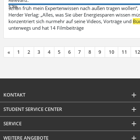
57%
schon früh mein Expertenwissen nach außen tragen wollen“,
Herder Verlag: „Alles, was Sie über Energiesparen wissen mü
konzentriert sich nurmehr auf seine Videos, Vorträge und
Bü
unterwegs und hat 14 Filmbeiträge
«
1
2
3
4
5
6
7
8
9
10
11
1
KONTAKT
STUDENT SERVICE CENTER
SERVICE
WEITERE ANGEBOTE