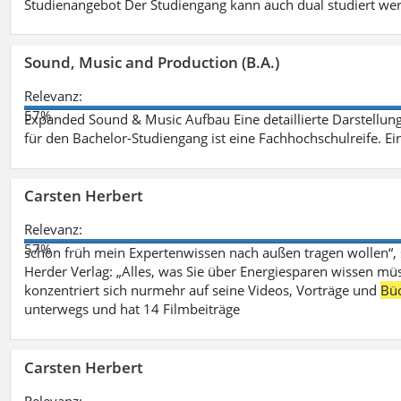
Studienangebot Der Studiengang kann auch dual studiert we
Sound, Music and Production (B.A.)
Relevanz:
57%
Expanded Sound & Music Aufbau Eine detaillierte Darstellung
für den Bachelor-Studiengang ist eine Fachhochschulreife. Ein
Carsten Herbert
Relevanz:
57%
schon früh mein Expertenwissen nach außen tragen wollen“,
Herder Verlag: „Alles, was Sie über Energiesparen wissen mü
konzentriert sich nurmehr auf seine Videos, Vorträge und
Bü
unterwegs und hat 14 Filmbeiträge
Carsten Herbert
Relevanz: