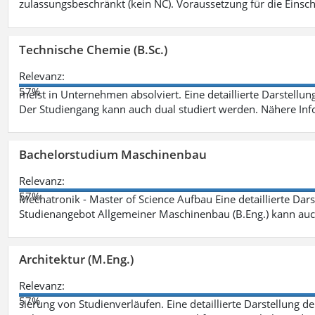
zulassungsbeschränkt (kein NC). Voraussetzung für die Einsch
Technische Chemie (B.Sc.)
Relevanz:
57%
meist in Unternehmen absolviert. Eine detaillierte Darstellun
Der Studiengang kann auch dual studiert werden. Nähere In
Bachelorstudium Maschinenbau
Relevanz:
57%
Mechatronik - Master of Science Aufbau Eine detaillierte Dars
Studienangebot Allgemeiner Maschinenbau (B.Eng.) kann auc
Architektur (M.Eng.)
Relevanz:
57%
sierung von Studienverläufen. Eine detaillierte Darstellung d