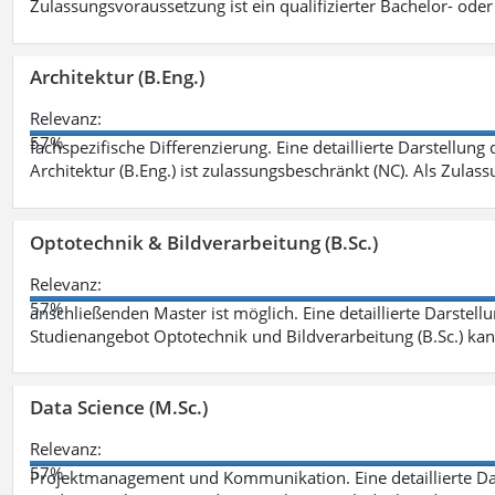
Zulassungsvoraussetzung ist ein qualifizierter Bachelor- od
Architektur (B.Eng.)
Relevanz:
57%
fachspezifische Differenzierung. Eine detaillierte Darstellung
Architektur (B.Eng.) ist zulassungsbeschränkt (NC). Als Zulas
Optotechnik & Bildverarbeitung (B.Sc.)
Relevanz:
57%
anschließenden Master ist möglich. Eine detaillierte Darstell
Studienangebot Optotechnik und Bildverarbeitung (B.Sc.) ka
Data Science (M.Sc.)
Relevanz:
57%
Projektmanagement und Kommunikation. Eine detaillierte Dar