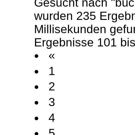
Gesucht nach "büc
wurden 235 Ergebn
Millisekunden gef
Ergebnisse 101 bis
«
1
2
3
4
5