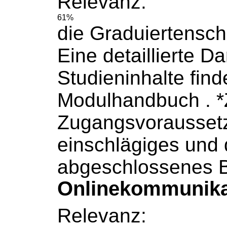
Relevanz:
61%
die Graduiertensch
Eine detaillierte Da
Studieninhalte find
Modulhandbuch
. 
Zugangsvoraussetz
einschlägiges und q
abgeschlossenes B
Onlinekommunikat
Relevanz: