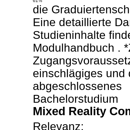
61%
die Graduiertensch
Eine detaillierte Da
Studieninhalte find
Modulhandbuch
. 
Zugangsvoraussetz
einschlägiges und q
abgeschlossenes
Bachelorstudium
Mixed Reality Co
Relevanz: