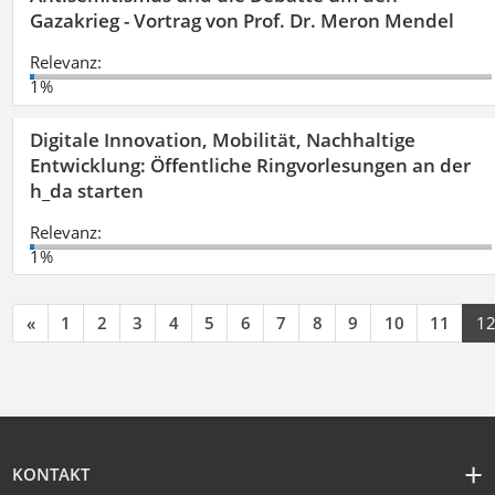
Gazakrieg - Vortrag von Prof. Dr. Meron Mendel
Relevanz:
1%
Digitale Innovation, Mobilität, Nachhaltige
Entwicklung: Öffentliche Ringvorlesungen an der
h_da starten
Relevanz:
1%
«
1
2
3
4
5
6
7
8
9
10
11
1
KONTAKT