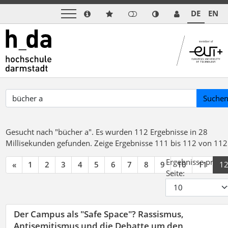
DE
EN
Suche
Gesucht nach "bücher a".
Es wurden 112 Ergebnisse in 28
Millisekunden gefunden.
Zeige Ergebnisse 111 bis 112 von 112
Ergebnisse pro
«
1
2
3
4
5
6
7
8
9
10
11
1
Seite:
Der Campus als "Safe Space"? Rassismus,
Antisemitismus und die Debatte um den