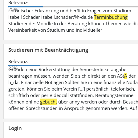
Relevanz:
25%
chronischer Erkrankung und berät in Fragen zum Studium.
Isabell Schader isabell.schader@h-da.de
Terminbuchung
Studierende: Moodle In der Beratung können Themen wie di
Vereinbarkeit von Studium und individueller
Studieren mit Beeinträchtigung
Relevanz:
23%
Gründen eine Rückerstattung der Semesterticketabgabe
beantragen müssen, wenden Sie sich direkt an den ASt
A
der
h_da. Finanzielle Notlagen Sollten Sie in eine finanzielle Notl
geraten, können Sie beim Verein [...] persönlich, telefonisch,
schriftlich oder per Videocall stattfinden. Beratungstermine
können online
gebucht
über anny werden oder durch Besuch
offenen Sprechstunden in Anspruch genommen werden. Auf
Login