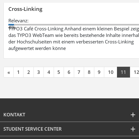
Cross-Linking
Relevanz:
4%
TYPO3 Café Cross-Linking Anhand einem kleinen Bespiel zeig
das TYPO3 WebTeam wie bereits bestehende Inhalte innerha
der Hochschulseiten mit einem verbesserten Cross-Linking
aufgewertet werden könne
«
1
2
3
4
5
6
7
8
9
10
11
1
KONTAKT
STUDENT SERVICE CENTER