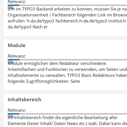
Relevanz:
9%
Um im TYPO3 Backend arbeiten zu können, müssen Sie je n
Organisationseinheit / Fachbereich folgenden Link im Brows
aufrufen: h-da.de/typo3 fachbereich.h-da.de/typo3 institut.h
da.de/typo3 Nach er
Module
Relevanz:
9%
Module ermöglichen dem Redakteur verschiedene
Arbeitsflächen und Funktionen zu verwenden, um Seiten un
Inhaltselemente zu verwalten. TYPO3 Basis Redakteure habe
folgende Zugriffsmöglichkeiten: Seite
Inhaltsbereich
Relevanz:
9%
Im Inhaltsbereich findet die eigentliche Bearbeitung aller
Elemente (Seite/ Inhalt/ Datei/ News etc.) statt. Dabei kann di