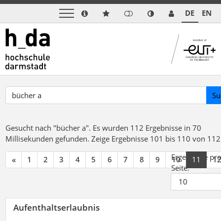
DE
EN
Su
Gesucht nach "bücher a".
Es wurden 112 Ergebnisse in 70
Millisekunden gefunden.
Zeige Ergebnisse 101 bis 110 von 112
Ergebnisse pr
«
1
2
3
4
5
6
7
8
9
10
11
1
Seite:
Aufenthaltserlaubnis