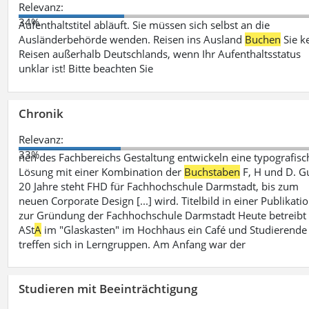
Relevanz:
34%
Aufenthaltstitel abläuft. Sie müssen sich selbst an die
Ausländerbehörde wenden. Reisen ins Ausland
Buchen
Sie k
Reisen außerhalb Deutschlands, wenn Ihr Aufenthaltsstatus
unklar ist! Bitte beachten Sie
Chronik
Relevanz:
33%
nen des Fachbereichs Gestaltung entwickeln eine typografisc
Lösung mit einer Kombination der
Buchstaben
F, H und D. G
20 Jahre steht FHD für Fachhochschule Darmstadt, bis zum
neuen Corporate Design [...] wird. Titelbild in einer Publikati
zur Gründung der Fachhochschule Darmstadt Heute betreibt
ASt
A
im "Glaskasten" im Hochhaus ein Café und Studierende
treffen sich in Lerngruppen. Am Anfang war der
Studieren mit Beeinträchtigung