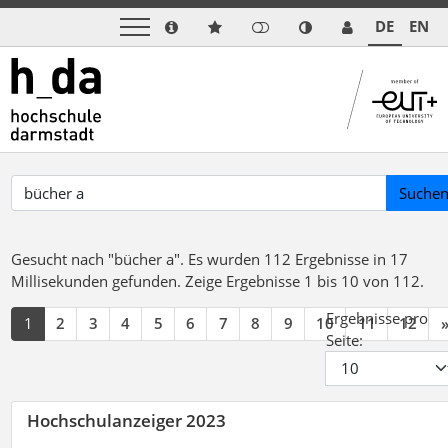
DE
EN
Suche
Gesucht nach "bücher a".
Es wurden 112 Ergebnisse in 17
Millisekunden gefunden.
Zeige Ergebnisse 1 bis 10 von 112.
Ergebnisse pro
1
2
3
4
5
6
7
8
9
10
11
12
Seite:
Hochschulanzeiger 2023