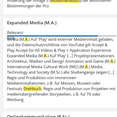
Änderung der Anlage 5 (
Modulhandbuch
) der Besonderen
Bestimmungen der Prü
Expanded Media (M.A.)
Relevanz:
83%
Media (M.
A
.) Auf 'Play' wird externer Medieninhalt geladen,
und die Datenschutzrichtlinie von YouTube gilt Accept &
Play Accept for All Videos & Play × Application Experience:
Expanded Media (M.
A
.) Auf 'Play' [...] Projektpräsentationen.
Architektur, Medien und Design Animation and Game (M.
A
.)
International Media Cultural Work (IMC) (M.
A
.) Media,
Technology and Society (M.Sc.) alle Studiengänge zeigen [...]
Regie und Produktion von immersiven
Medieninstallationen, z.B. für Messen, Museen oder
Festivals
Drehbuch
, Regie und Produktion von Projekten mit
medienübergreifenden Storywelten, z.B. für TV oder
Werbung
Onlinekommunikation (B.Sc.)