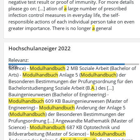
negative test result or proof of immunity. For more details
please go on: [...] ation of
a
large number of prescribed
infection control measures in everyday life, the self-
responsible actions of each individual person take on even
greater importance. There is no longer
a
general
Hochschulanzeiger 2022
Relevanz:
89%
Science) -
Modulhandbuch
2 MB Soziale Arbeit (Bachelor of
Arts) -
Modulhandbuch
Anlage 5 (
Modulhandbuch
) der
Besonderen Bestimmungen der Prüfungsordnung für den
Bachelorstudiengang Soziale Arbeit (B.
A
.) des [...]
Bauingenieurwesen (Bachelor of Engineering) -
Modulhandbuch
609 KB Bauingenieurwesen (Master of
Engineering) -
Modulhandbuch
Änderung der Anlage 5
(
Modulhandbuch
) der Besonderen Bestimmungen der
Prüfungsordnung [...] Angewandte Mathematik (Master of
Science) -
Modulhandbuch
687 KB Optotechnik und
Bildverarbeitung (Master of Science) -
Modulhandbuch