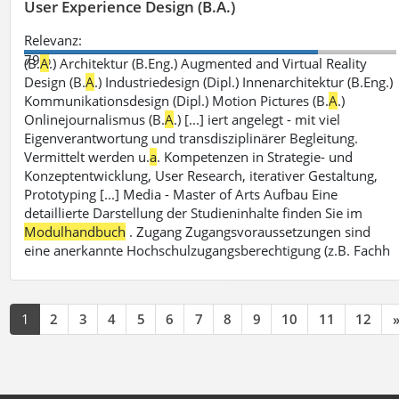
User Experience Design (B.A.)
Relevanz:
79%
(B.
A
.) Architektur (B.Eng.) Augmented and Virtual Reality
Design (B.
A
.) Industriedesign (Dipl.) Innenarchitektur (B.Eng.)
Kommunikationsdesign (Dipl.) Motion Pictures (B.
A
.)
Onlinejournalismus (B.
A
.) [...] iert angelegt - mit viel
Eigenverantwortung und transdisziplinärer Begleitung.
Vermittelt werden u.
a
. Kompetenzen in Strategie- und
Konzeptentwicklung, User Research, iterativer Gestaltung,
Prototyping [...] Media - Master of Arts Aufbau Eine
detaillierte Darstellung der Studieninhalte finden Sie im
Modulhandbuch
. Zugang Zugangsvoraussetzungen sind
eine anerkannte Hochschulzugangsberechtigung (z.B. Fachh
1
2
3
4
5
6
7
8
9
10
11
12