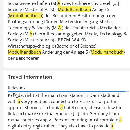
Sozialwissenschaften (M.
A
.) des Fachbereichs Gesell [...]
Society (Master of Arts) -
Modulhandbuch
Anlage 5
(
Modulhandbuch
) der Besonderen Bestimmungen der
Prüfungsordnung für den Masterstudiengang Media,
Technology & Society (M.
A
.) des Fachbereichs Media der [...]
Society (M.
A
) hiermit bekanntgegeben Media, Technology &
Society (Master of Arts) - BBZM 384 KB
Wirtschaftspsychologie (Bachelor of Science) -
Modulhandbuch
Änderung der Anlage 5 (
Modulhandbuch
)
der Besonderen
Travel Information
Relevanz:
97%
to h_da, right at the main train station in Darmstadt and
with
a
very good bus connection to Frankfurt airport in
approx. 30 mins. To book
a
hotel room, please follow the
link and make sure that you use [...] into Germany from
many countries apply. Persons entering must complete
a
digital entry registration. They also have to provide
a