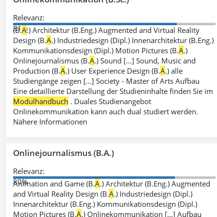
Relevanz:
81%
(B.
A
.) Architektur (B.Eng.) Augmented and Virtual Reality
Design (B.
A
.) Industriedesign (Dipl.) Innenarchitektur (B.Eng.)
Kommunikationsdesign (Dipl.) Motion Pictures (B.
A
.)
Onlinejournalismus (B.
A
.) Sound [...] Sound, Music and
Production (B.
A
.) User Experience Design (B.
A
.) alle
Studiengänge zeigen [...] Society - Master of Arts Aufbau
Eine detaillierte Darstellung der Studieninhalte finden Sie im
Modulhandbuch
. Duales Studienangebot
Onlinekommunikation kann auch dual studiert werden.
Nähere Informationen
Onlinejournalismus (B.A.)
Relevanz:
80%
Animation and Game (B.
A
.) Architektur (B.Eng.) Augmented
and Virtual Reality Design (B.
A
.) Industriedesign (Dipl.)
Innenarchitektur (B.Eng.) Kommunikationsdesign (Dipl.)
Motion Pictures (B.
A
.) Onlinekommunikation [...] Aufbau