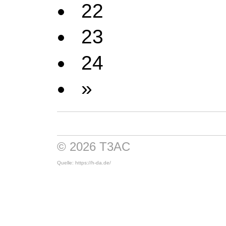
22
23
24
»
© 2026 T3AC
Quelle: https://h-da.de/