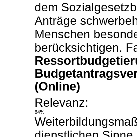
dem
Sozialgesetz
Anträge schwerbeh
Menschen besonde
berücksichtigen. Fa
Ressortbudgetie
Budgetantragsver
(Online)
Relevanz:
64%
Weiterbildungsma
dienstlichen Sinne g