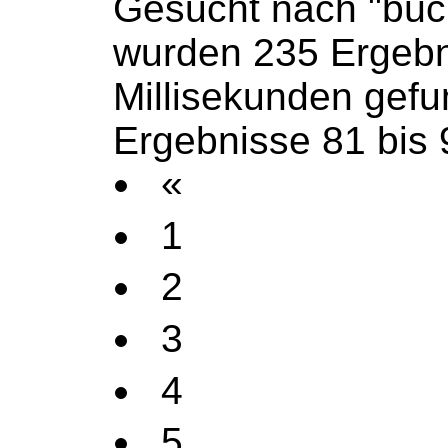
Gesucht nach "büc
wurden 235 Ergebn
Millisekunden gef
Ergebnisse 81 bis 
«
1
2
3
4
5