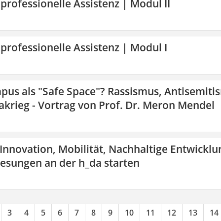
 professionelle Assistenz | Modul II
 professionelle Assistenz | Modul I
pus als "Safe Space"? Rassismus, Antisemiti
krieg - Vortrag von Prof. Dr. Meron Mendel
 Innovation, Mobilität, Nachhaltige Entwicklu
lesungen an der h_da starten
3
4
5
6
7
8
9
10
11
12
13
14