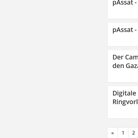
pAssat -
pAssat -
Der Cam
den Gaza
Digitale
Ringvor
«
1
2