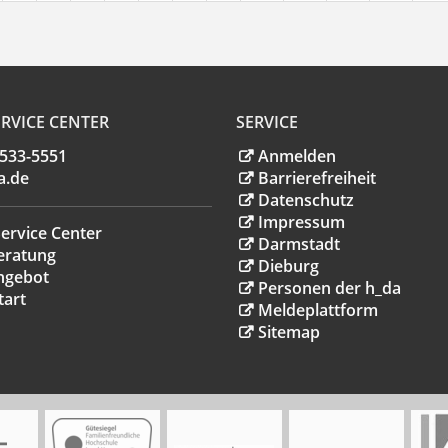
RVICE CENTER
SERVICE
.533-5551
Anmelden
a
.
de
Barrierefreiheit
Datenschutz
Impressum
ervice Center
Darmstadt
eratung
Dieburg
ngebot
Personen der h_da
tart
Meldeplattform
Sitemap