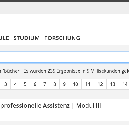
ULE
STUDIUM
FORSCHUNG
 "bücher".
Es wurden 235 Ergebnisse in 5 Millisekunden ge
3
4
5
6
7
8
9
10
11
12
13
14
 professionelle Assistenz | Modul III