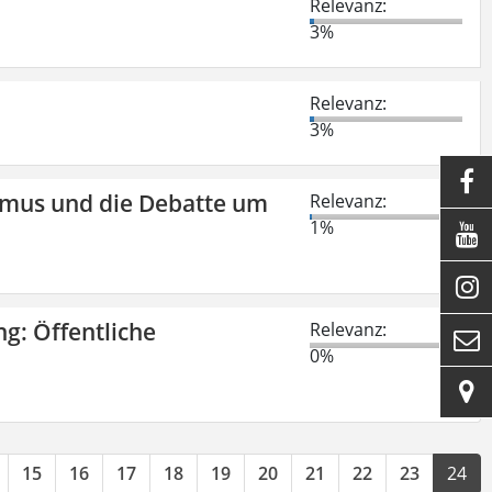
Relevanz:
3%
Relevanz:
3%

smus und die Debatte um
Relevanz:
1%


ng: Öffentliche
Relevanz:

0%

15
16
17
18
19
20
21
22
23
24