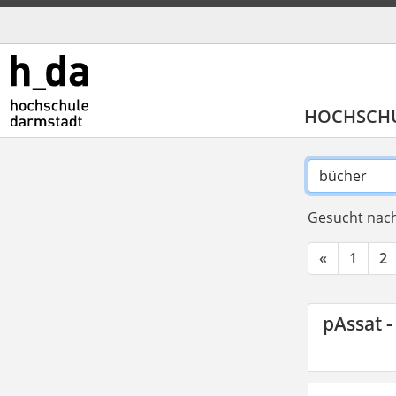
HOCHSCH
Gesucht nach
«
1
2
pAssat -