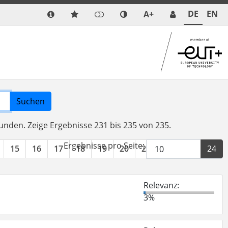
DE
EN
A+
Suchen
funden.
Zeige Ergebnisse 231 bis 235 von 235.
Ergebnisse pro Seite:
15
16
17
18
19
20
21
22
23
24
Relevanz:
3%