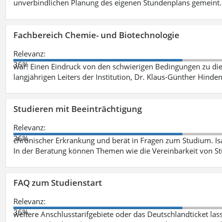
unverbindlichen Planung des eigenen Stundenplans gemeint
Fachbereich Chemie- und Biotechnologie
Relevanz:
36%
war. Einen Eindruck von den schwierigen Bedingungen zu die
langjährigen Leiters der Institution, Dr. Klaus-Günther Hinde
Studieren mit Beeinträchtigung
Relevanz:
36%
chronischer Erkrankung und berät in Fragen zum Studium. Is
In der Beratung können Themen wie die Vereinbarkeit von St
FAQ zum Studienstart
Relevanz:
36%
weitere Anschlusstarifgebiete oder das Deutschlandticket las