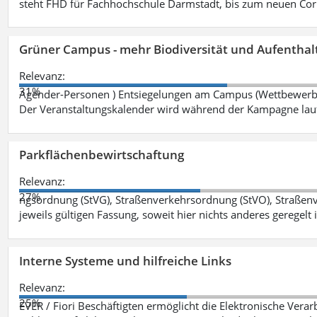
steht FHD für Fachhochschule Darmstadt, bis zum neuen Cor
Grüner Campus - mehr Biodiversität und Aufenthal
Relevanz:
31%
Agender-Personen ) Entsiegelungen am Campus (Wettbewerb "
Der Veranstaltungskalender wird während der Kampagne lau
Parkflächenbewirtschaftung
Relevanz:
27%
ngsordnung (StVG), Straßenverkehrsordnung (StVO), Straße
jeweils gültigen Fassung, soweit hier nichts anderes geregelt i
Interne Systeme und hilfreiche Links
Relevanz:
25%
EVER / Fiori Beschäftigten ermöglicht die Elektronische Ver