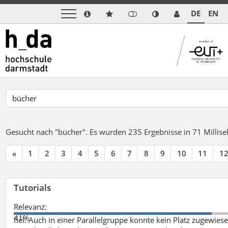
DE
EN
Gesucht nach "bücher".
Es wurden 235 Ergebnisse in 71 Milli
«
1
2
3
4
5
6
7
8
9
10
11
1
Tutorials
Relevanz:
41%
fiel. Auch in einer Parallelgruppe konnte kein Platz zugewie