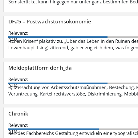
Semsterticket kann hingegen nur unter ganz bestimmten Be
DF#5 – Postwachstumsökonomie
Relevanz:
34%
ischen Krisen“ plakativ zu. „Über das Leben in den Ruinen de
Lowenhaupt Tsing) zitierend, gab er zugleich dem, was folgen
Meldeplattform der h_da
Relevanz:
34%
it, Missachtung von Arbeitsschutzmaßnahmen, Bestechung, K
Veruntreuung, Kartellrechtsverstöße, Diskriminierung, Mobbi
Chronik
Relevanz:
31%
nen des Fachbereichs Gestaltung entwickeln eine typografis