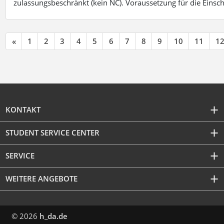
zulassungsbeschränkt (kein NC). Voraussetzung für die Einsch
«
1
2
3
4
5
6
7
8
9
10
11
1
KONTAKT
STUDENT SERVICE CENTER
SERVICE
WEITERE ANGEBOTE
© 2026
h_da.de