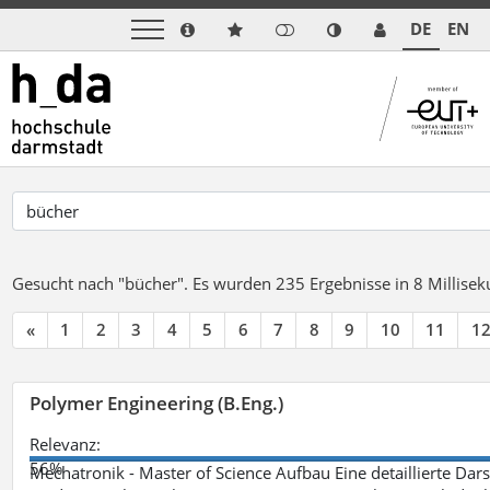
DE
EN
Gesucht nach "bücher".
Es wurden 235 Ergebnisse in 8 Millise
«
1
2
3
4
5
6
7
8
9
10
11
1
Polymer Engineering (B.Eng.)
Relevanz:
56%
Mechatronik - Master of Science Aufbau Eine detaillierte Dars