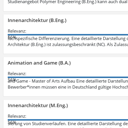
Studienangebot Polymer Engineering (B.Eng.) kann auch dual 
Innenarchitektur (B.Eng.)
Relevanz:
56%
fachspezifische Differenzierung. Eine detaillierte Darstellung
Architektur (B.Eng.) ist zulassungsbeschränkt (NC). Als Zulas
Animation and Game (B.A.)
Relevanz:
56%
and Game - Master of Arts Aufbau Eine detaillierte Darstellu
Bewerber*innen müssen eine in Deutschland gültige Hochsc
Innenarchitektur (M.Eng.)
Relevanz:
56%
sierung von Studienverläufen. Eine detaillierte Darstellung d