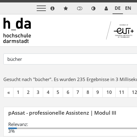
DE
EN
Gesucht nach "bücher".
Es wurden 235 Ergebnisse in 3 Millise
«
1
2
3
4
5
6
7
8
9
10
11
1
pAssat - professionelle Assistenz | Modul III
Relevanz:
3%