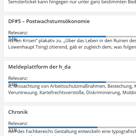
Semsterticket kann hingegen nur unter ganz bestimmten Be
DF#5 – Postwachstumsökonomie
Relevanz:
34%
ischen Krisen“ plakativ zu. „Über das Leben in den Ruinen de
Lowenhaupt Tsing) zitierend, gab er zugleich dem, was folgen
Meldeplattform der h_da
Relevanz:
34%
it, Missachtung von Arbeitsschutzmaßnahmen, Bestechung, K
Veruntreuung, Kartellrechtsverstöße, Diskriminierung, Mobbi
Chronik
Relevanz:
31%
nen des Fachbereichs Gestaltung entwickeln eine typografis