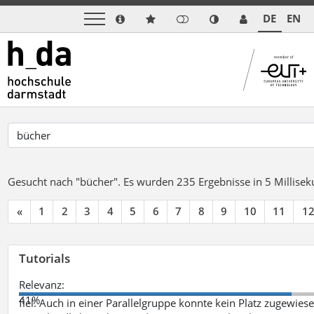
DE
EN
Gesucht nach "bücher".
Es wurden 235 Ergebnisse in 5 Millise
«
1
2
3
4
5
6
7
8
9
10
11
1
Tutorials
Relevanz:
41%
fiel. Auch in einer Parallelgruppe konnte kein Platz zugewie