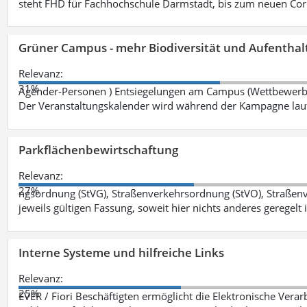
steht FHD für Fachhochschule Darmstadt, bis zum neuen Cor
Grüner Campus - mehr Biodiversität und Aufenthal
Relevanz:
31%
Agender-Personen ) Entsiegelungen am Campus (Wettbewerb "
Der Veranstaltungskalender wird während der Kampagne lau
Parkflächenbewirtschaftung
Relevanz:
27%
ngsordnung (StVG), Straßenverkehrsordnung (StVO), Straße
jeweils gültigen Fassung, soweit hier nichts anderes geregelt i
Interne Systeme und hilfreiche Links
Relevanz:
25%
EVER / Fiori Beschäftigten ermöglicht die Elektronische Ver