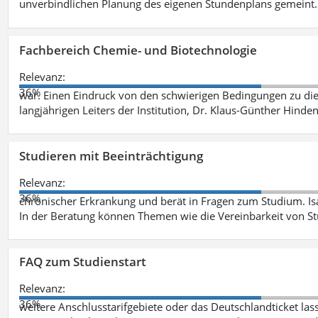
unverbindlichen Planung des eigenen Stundenplans gemeint
Fachbereich Chemie- und Biotechnologie
Relevanz:
36%
war. Einen Eindruck von den schwierigen Bedingungen zu die
langjährigen Leiters der Institution, Dr. Klaus-Günther Hinde
Studieren mit Beeinträchtigung
Relevanz:
36%
chronischer Erkrankung und berät in Fragen zum Studium. Is
In der Beratung können Themen wie die Vereinbarkeit von St
FAQ zum Studienstart
Relevanz:
36%
weitere Anschlusstarifgebiete oder das Deutschlandticket las