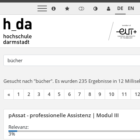
DE
EN
Gesucht nach "bücher".
Es wurden 235 Ergebnisse in 12 Milli
«
1
2
3
4
5
6
7
8
9
10
11
1
pAssat - professionelle Assistenz | Modul III
Relevanz:
3%