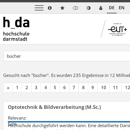
DE
EN
Gesucht nach "bücher".
Es wurden 235 Ergebnisse in 12 Milli
«
1
2
3
4
5
6
7
8
9
10
11
1
Optotechnik & Bildverarbeitung (M.Sc.)
Relevanz:
54%
Hochschule durchgeführt werden kann. Eine detaillierte Darst