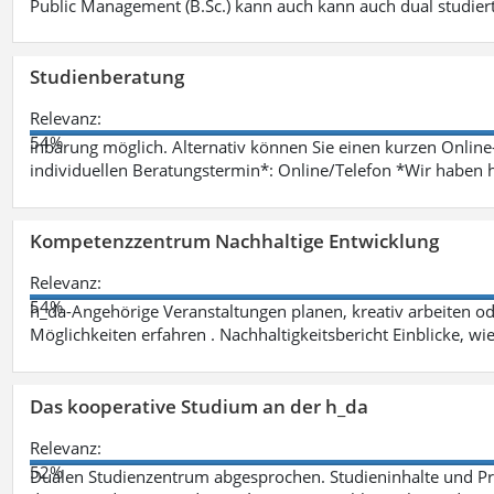
Public Management (B.Sc.) kann auch kann auch dual studie
Studienberatung
Relevanz:
54%
inbarung möglich. Alternativ können Sie einen kurzen Onlin
individuellen Beratungstermin*: Online/Telefon *Wir haben 
Kompetenzzentrum Nachhaltige Entwicklung
Relevanz:
54%
h_da-Angehörige Veranstaltungen planen, kreativ arbeiten o
Möglichkeiten erfahren . Nachhaltigkeitsbericht Einblicke, w
Das kooperative Studium an der h_da
Relevanz:
52%
Dualen Studienzentrum abgesprochen. Studieninhalte und Pra