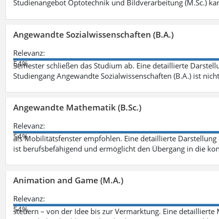
Studienangebot Optotechnik und Bildverarbeitung (M.Sc.) ka
Angewandte Sozialwissenschaften (B.A.)
Relevanz:
54%
Semester schließen das Studium ab. Eine detaillierte Darstell
Studiengang Angewandte Sozialwissenschaften (B.A.) ist nich
Angewandte Mathematik (B.Sc.)
Relevanz:
54%
als Mobilitätsfenster empfohlen. Eine detaillierte Darstellung
ist berufsbefähigend und ermöglicht den Übergang in die ko
Animation and Game (M.A.)
Relevanz:
54%
steuern – von der Idee bis zur Vermarktung. Eine detailliert