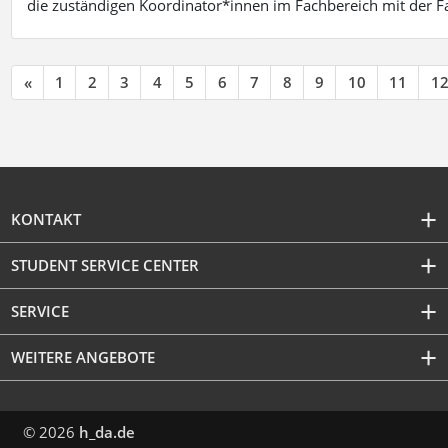
die zuständigen Koordinator*innen im Fachbereich mit der 
«
1
2
3
4
5
6
7
8
9
10
11
1
KONTAKT
STUDENT SERVICE CENTER
SERVICE
WEITERE ANGEBOTE
© 2026
h_da.de