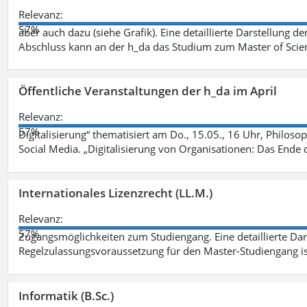
Relevanz:
57%
aber auch dazu (siehe Grafik). Eine detaillierte Darstellung d
Abschluss kann an der h_da das Studium zum Master of Scien
Öffentliche Veranstaltungen der h_da im April
Relevanz:
57%
Digitalisierung“ thematisiert am Do., 15.05., 16 Uhr, Philoso
Social Media. „Digitalisierung von Organisationen: Das Ende
Internationales Lizenzrecht (LL.M.)
Relevanz:
57%
Zugangsmöglichkeiten zum Studiengang. Eine detaillierte Dar
Regelzulassungsvoraussetzung für den Master-Studiengang ist
Informatik (B.Sc.)