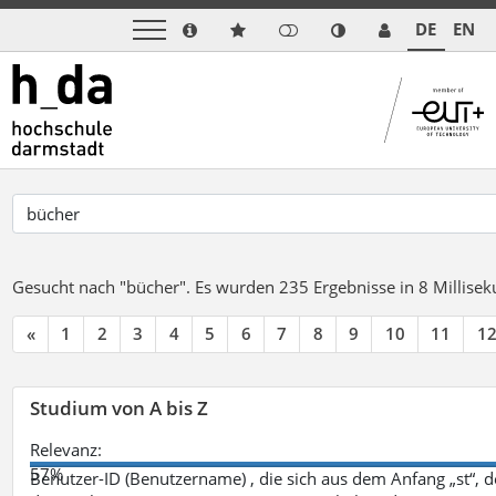
DE
EN
Gesucht nach "bücher".
Es wurden 235 Ergebnisse in 8 Millise
«
1
2
3
4
5
6
7
8
9
10
11
1
Studium von A bis Z
Relevanz:
57%
Benutzer-ID (Benutzername) , die sich aus dem Anfang „st“, 