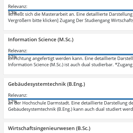
Relevanz:
57%
schließt sich die Masterarbeit an. Eine detaillierte Darstellun
Vergrößern bitte klicken] Zugang Der Studiengang Wirtschaft
Information Science (M.Sc.)
Relevanz:
57%
Einrichtung angefertigt werden kann. Eine detaillierte Darste
Information Science (M.Sc.) ist auch dual studierbar. *Zuga
Gebäudesystemtechnik (B.Eng.)
Relevanz:
57%
an der Hochschule Darmstadt. Eine detaillierte Darstellung d
Gebäudesystemtechnik (B.Eng.) kann auch dual studiert wer
Wirtschaftsingenieurwesen (B.Sc.)