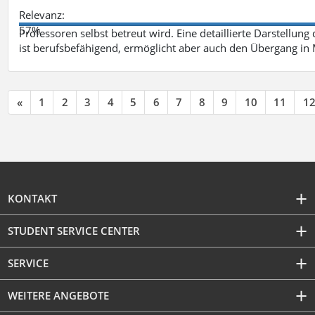
Relevanz:
57%
Professoren selbst betreut wird. Eine detaillierte Darstellung
ist berufsbefähigend, ermöglicht aber auch den Übergang in
«
1
2
3
4
5
6
7
8
9
10
11
1
KONTAKT
STUDENT SERVICE CENTER
SERVICE
WEITERE ANGEBOTE