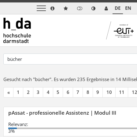
DE
EN
Gesucht nach "bücher".
Es wurden 235 Ergebnisse in 14 Milli
«
1
2
3
4
5
6
7
8
9
10
11
1
pAssat - professionelle Assistenz | Modul III
Relevanz:
3%