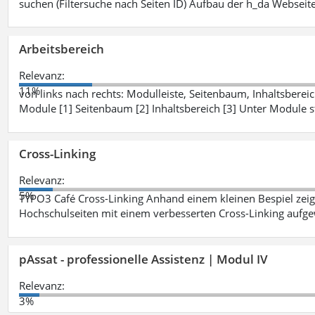
suchen (Filtersuche nach Seiten ID) Aufbau der h_da Webseite
Arbeitsbereich
Relevanz:
11%
von links nach rechts: Modulleiste, Seitenbaum, Inhaltsbereich
Module [1] Seitenbaum [2] Inhaltsbereich [3] Unter Module 
Cross-Linking
Relevanz:
5%
TYPO3 Café Cross-Linking Anhand einem kleinen Bespiel zei
Hochschulseiten mit einem verbesserten Cross-Linking aufg
pAssat - professionelle Assistenz | Modul IV
Relevanz:
3%