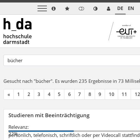
DE
EN
Gesucht nach "bücher".
Es wurden 235 Ergebnisse in 73 Milli
«
1
2
3
4
5
6
7
8
9
10
11
1
Studieren mit Beeinträchtigung
Relevanz:
22%
persönlich, telefonisch, schriftlich oder per Videocall statt