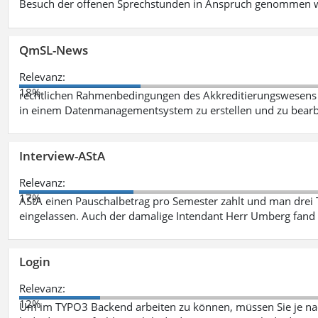
Besuch der offenen Sprechstunden in Anspruch genommen w
QmSL-News
Relevanz:
18%
rechtlichen Rahmenbedingungen des Akkreditierungswesens ve
in einem Datenmanagementsystem zu erstellen und zu bearbe
Interview-AStA
Relevanz:
17%
AStA einen Pauschalbetrag pro Semester zahlt und man drei 
eingelassen. Auch der damalige Intendant Herr Umberg fand
Login
Relevanz:
12%
Um im TYPO3 Backend arbeiten zu können, müssen Sie je nac