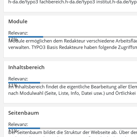
h-da.de/typo3 fachbereich.h-da.de/typo3 institut.h-da.de/ty
Module
Relevanz:
12%
Module ermöglichen dem Redakteur verschiedene Arbeitsflä
verwalten. TYPO3 Basis Redakteure haben folgende Zugriffsm
Inhaltsbereich
Relevanz:
11%
Im Inhaltsbereich findet die eigentliche Bearbeitung aller Elem
nach Modulwahl (Seite, Liste, Info, Datei usw.) und Örtlichkei
Seitenbaum
Relevanz:
11%
Der Seitenbaum bildet die Struktur der Webseite ab. Über de