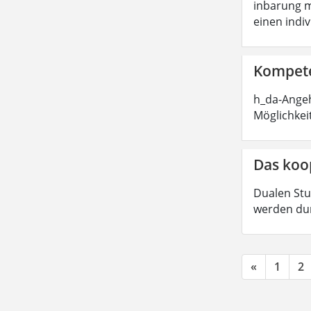
inbarung m
einen indi
Kompete
h_da-Angeh
Möglichkei
Das koo
Dualen Stu
werden dur
«
1
2