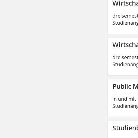
Wirtscha
dreisemest
Studienang
Wirtscha
dreisemest
Studienang
Public 
in und mit 
Studienang
Studien