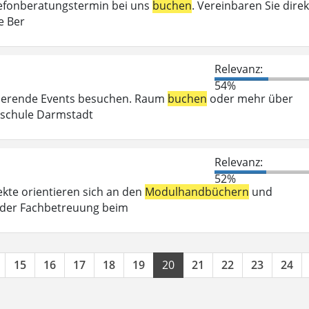
elefonberatungstermin bei uns
buchen
. Vereinbaren Sie direk
e Ber
Relevanz:
54%
irierende Events besuchen. Raum
buchen
oder mehr über
chschule Darmstadt
Relevanz:
52%
kte orientieren sich an den
Modulhandbüchern
und
 der Fachbetreuung beim
15
16
17
18
19
20
21
22
23
24