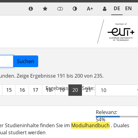
DE
EN
A+
Suchen
funden.
Zeige Ergebnisse 191 bis 200 von 235.
Ergebnisse pro Seite:
15
16
17
18
19
20
21
22
23
24
Relevanz:
54%
er Studieninhalte finden Sie im
Modulhandbuch
. Duales
ual studiert werden