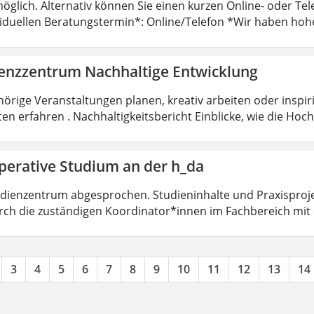
öglich. Alternativ können Sie einen kurzen Online- oder T
viduellen Beratungstermin*: Online/Telefon *Wir haben hoh
nzzentrum Nachhaltige Entwicklung
örige Veranstaltungen planen, kreativ arbeiten oder insp
ten erfahren . Nachhaltigkeitsbericht Einblicke, wie die Ho
perative Studium an der h_da
dienzentrum abgesprochen. Studieninhalte und Praxisproje
ch die zuständigen Koordinator*innen im Fachbereich mit
3
4
5
6
7
8
9
10
11
12
13
14