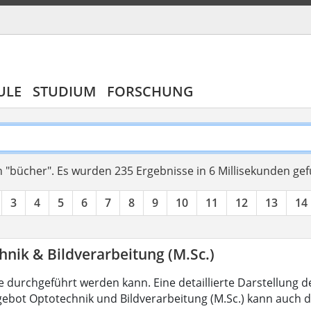
ULE
STUDIUM
FORSCHUNG
 "bücher".
Es wurden 235 Ergebnisse in 6 Millisekunden ge
3
4
5
6
7
8
9
10
11
12
13
14
nik & Bildverarbeitung (M.Sc.)
 durchgeführt werden kann. Eine detaillierte Darstellung d
ebot Optotechnik und Bildverarbeitung (M.Sc.) kann auch d