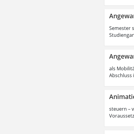
Angewan
Semester s
Studiengan
Angewan
als Mobilit
Abschluss 
Animati
steuern – 
Voraussetz