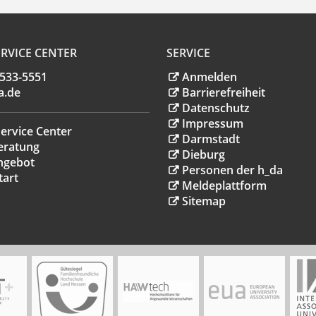
RVICE CENTER
SERVICE
.533-5551
Anmelden
a
.
de
Barrierefreiheit
Datenschutz
Impressum
ervice Center
Darmstadt
eratung
Dieburg
ngebot
Personen der h_da
tart
Meldeplattform
Sitemap