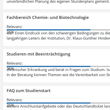
unverbindlichen Planung des eigenen Stundenplans gemeint
Fachbereich Chemie- und Biotechnologie
Relevanz:
36%
war. Einen Eindruck von den schwierigen Bedingungen zu die
langjährigen Leiters der Institution, Dr. Klaus-Günther Hinde
Studieren mit Beeinträchtigung
Relevanz:
36%
chronischer Erkrankung und berät in Fragen zum Studium. Is
In der Beratung können Themen wie die Vereinbarkeit von St
FAQ zum Studienstart
Relevanz:
36%
weitere Anschlusstarifgebiete oder das Deutschlandticket las