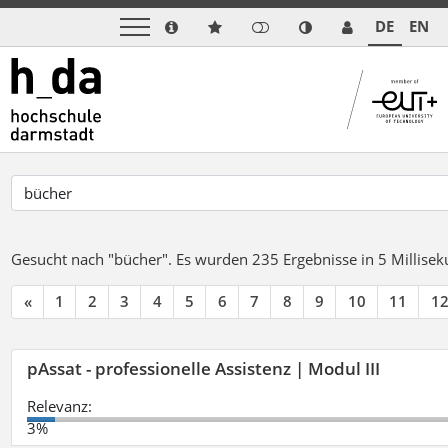
DE
EN
Gesucht nach "bücher".
Es wurden 235 Ergebnisse in 5 Millise
«
1
2
3
4
5
6
7
8
9
10
11
1
pAssat - professionelle Assistenz | Modul III
Relevanz:
3%