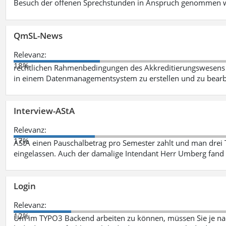
Besuch der offenen Sprechstunden in Anspruch genommen w
QmSL-News
Relevanz:
18%
rechtlichen Rahmenbedingungen des Akkreditierungswesens ve
in einem Datenmanagementsystem zu erstellen und zu bearbe
Interview-AStA
Relevanz:
17%
AStA einen Pauschalbetrag pro Semester zahlt und man drei 
eingelassen. Auch der damalige Intendant Herr Umberg fand
Login
Relevanz:
12%
Um im TYPO3 Backend arbeiten zu können, müssen Sie je nac