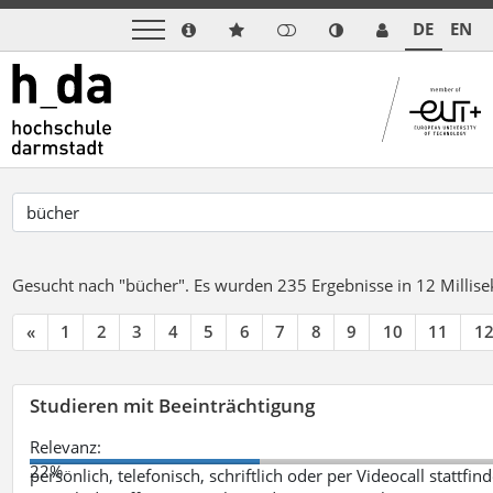
DE
EN
Gesucht nach "bücher".
Es wurden 235 Ergebnisse in 12 Milli
«
1
2
3
4
5
6
7
8
9
10
11
1
Studieren mit Beeinträchtigung
Relevanz:
22%
persönlich, telefonisch, schriftlich oder per Videocall statt