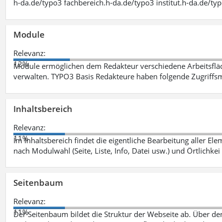
h-da.de/typo3 fachbereich.h-da.de/typo3 institut.h-da.de/ty
Module
Relevanz:
12%
Module ermöglichen dem Redakteur verschiedene Arbeitsflä
verwalten. TYPO3 Basis Redakteure haben folgende Zugriffsm
Inhaltsbereich
Relevanz:
11%
Im Inhaltsbereich findet die eigentliche Bearbeitung aller Elem
nach Modulwahl (Seite, Liste, Info, Datei usw.) und Örtlichkei
Seitenbaum
Relevanz:
11%
Der Seitenbaum bildet die Struktur der Webseite ab. Über de