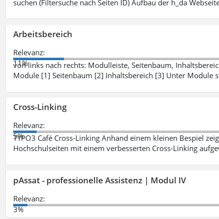
suchen (Filtersuche nach Seiten ID) Aufbau der h_da Webseite
Arbeitsbereich
Relevanz:
11%
von links nach rechts: Modulleiste, Seitenbaum, Inhaltsbereich
Module [1] Seitenbaum [2] Inhaltsbereich [3] Unter Module 
Cross-Linking
Relevanz:
5%
TYPO3 Café Cross-Linking Anhand einem kleinen Bespiel zei
Hochschulseiten mit einem verbesserten Cross-Linking aufg
pAssat - professionelle Assistenz | Modul IV
Relevanz:
3%