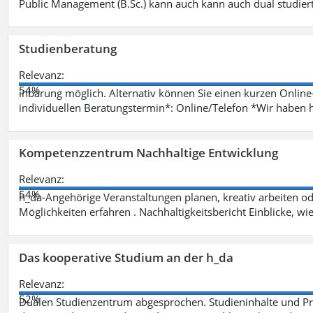
Public Management (B.Sc.) kann auch kann auch dual studie
Studienberatung
Relevanz:
54%
inbarung möglich. Alternativ können Sie einen kurzen Onlin
individuellen Beratungstermin*: Online/Telefon *Wir haben 
Kompetenzzentrum Nachhaltige Entwicklung
Relevanz:
54%
h_da-Angehörige Veranstaltungen planen, kreativ arbeiten o
Möglichkeiten erfahren . Nachhaltigkeitsbericht Einblicke, w
Das kooperative Studium an der h_da
Relevanz:
52%
Dualen Studienzentrum abgesprochen. Studieninhalte und Pra