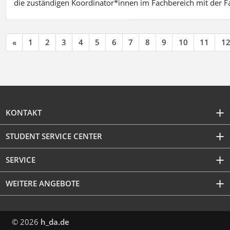
die zuständigen Koordinator*innen im Fachbereich mit der 
«
1
2
3
4
5
6
7
8
9
10
11
1
KONTAKT
STUDENT SERVICE CENTER
SERVICE
WEITERE ANGEBOTE
© 2026
h_da.de