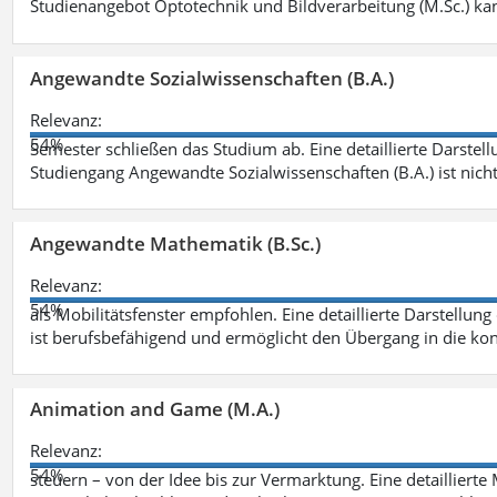
Studienangebot Optotechnik und Bildverarbeitung (M.Sc.) ka
Angewandte Sozialwissenschaften (B.A.)
Relevanz:
54%
Semester schließen das Studium ab. Eine detaillierte Darstell
Studiengang Angewandte Sozialwissenschaften (B.A.) ist nich
Angewandte Mathematik (B.Sc.)
Relevanz:
54%
als Mobilitätsfenster empfohlen. Eine detaillierte Darstellung
ist berufsbefähigend und ermöglicht den Übergang in die ko
Animation and Game (M.A.)
Relevanz:
54%
steuern – von der Idee bis zur Vermarktung. Eine detailliert