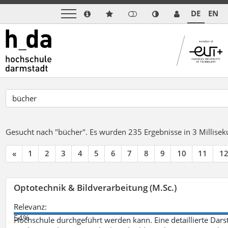
DE
EN
Gesucht nach "bücher".
Es wurden 235 Ergebnisse in 3 Millise
«
1
2
3
4
5
6
7
8
9
10
11
1
Optotechnik & Bildverarbeitung (M.Sc.)
Relevanz:
54%
Hochschule durchgeführt werden kann. Eine detaillierte Darst