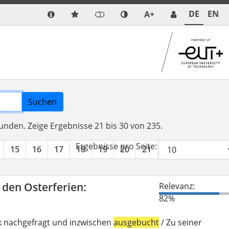
DE
EN
A+
Suchen
funden.
Zeige Ergebnisse 21 bis 30 von 235.
Ergebnisse pro Seite:
15
16
17
18
19
20
21
22
23
24
n den Osterferien:
Relevanz:
82%
k nachgefragt und inzwischen
ausgebucht
/ Zu seiner