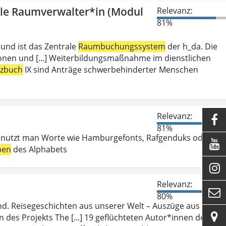
olle Raumverwalter*in (Modul
Relevanz:
81%
 und ist das Zentrale
Raumbuchungssystem
der h_da. Die
ionen und [...] Weiterbildungsmaßnahme im dienstlichen
tzbuch
IX sind Anträge schwerbehinderter Menschen
Relevanz:

81%
enutzt man Worte wie Hamburgefonts, Rafgenduks oder

ben
des Alphabets

Relevanz:

80%
d. Reisegeschichten aus unserer Welt – Auszüge aus ihren

des Projekts The [...] 19 geflüchteten Autor*innen des