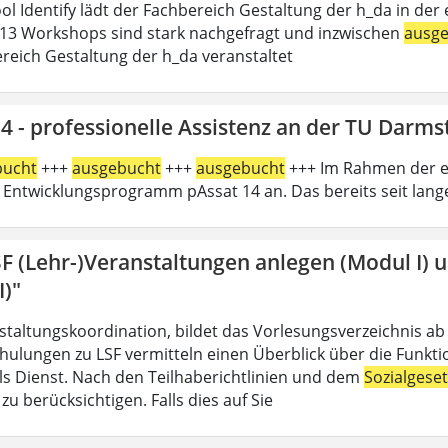
l Identify lädt der Fachbereich Gestaltung der h_da in der e
13 Workshops sind stark nachgefragt und inzwischen
ausg
reich Gestaltung der h_da veranstaltet
4 - professionelle Assistenz an der TU Darms
bucht
+++
ausgebucht
+++
ausgebucht
+++ Im Rahmen der er
 Entwicklungsprogramm pAssat 14 an. Das bereits seit lan
SF (Lehr-)Veranstaltungen anlegen (Modul I) 
I)"
nstaltungskoordination, bildet das Vorlesungsverzeichnis ab
hulungen zu LSF vermitteln einen Überblick über die Funkt
 als Dienst. Nach den Teilhaberichtlinien und dem
Sozialgese
u berücksichtigen. Falls dies auf Sie