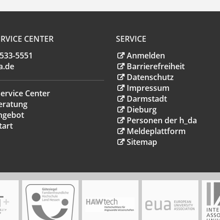
RVICE CENTER
SERVICE
.533-5551
Anmelden
a
.
de
Barrierefreiheit
Datenschutz
Impressum
ervice Center
Darmstadt
eratung
Dieburg
ngebot
Personen der h_da
tart
Meldeplattform
Sitemap