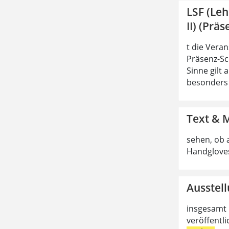
LSF (Le
II) (Präs
t die Vera
Präsenz-Sc
Sinne gilt
besonders z
Text & 
sehen, ob 
Handgloves
Ausstell
insgesamt 
veröffentl