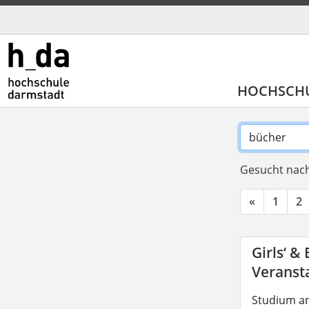
HOCHSCH
Gesucht nach
«
1
2
Girls‘ &
Veransta
Studium an