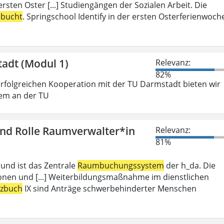
rsten Oster [...] Studiengängen der Sozialen Arbeit. Die
ebucht
. Springschool Identify in der ersten Osterferienwoch
tadt (Modul 1)
Relevanz:
82%
folgreichen Kooperation mit der TU Darmstadt bieten wir
gem an der TU
und Rolle Raumverwalter*in
Relevanz:
81%
 und ist das Zentrale
Raumbuchungssystem
der h_da. Die
ionen und [...] Weiterbildungsmaßnahme im dienstlichen
tzbuch
IX sind Anträge schwerbehinderter Menschen