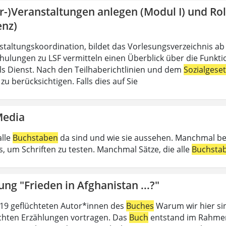
hr-)Veranstaltungen anlegen (Modul I) und R
enz)
nstaltungskoordination, bildet das Vorlesungsverzeichnis ab
hulungen zu LSF vermitteln einen Überblick über die Funkt
 als Dienst. Nach den Teilhaberichtlinien und dem
Sozialgese
u berücksichtigen. Falls dies auf Sie
Media
alle
Buchstaben
da sind und wie sie aussehen. Manchmal b
, um Schriften zu testen. Manchmal Sätze, die alle
Buchsta
ung "Frieden in Afghanistan ...?"
19 geflüchteten Autor*innen des
Buches
Warum wir hier sin
ichten Erzählungen vortragen. Das
Buch
entstand im Rahmen 