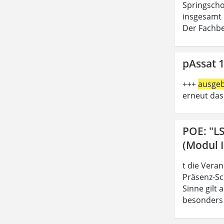
Springschoo
insgesamt 
Der Fachbe
pAssat 1
+++
ausge
erneut das
POE: "L
(Modul I
t die Vera
Präsenz-Sc
Sinne gilt
besonders z