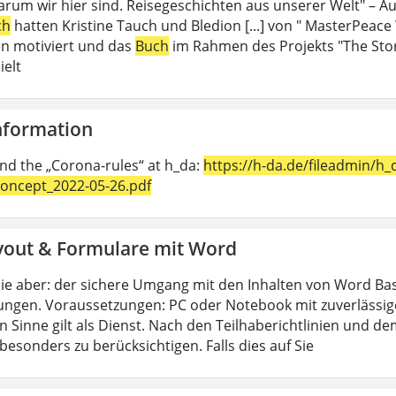
rum wir hier sind. Reisegeschichten aus unserer Welt" – Au
ch
hatten Kristine Tauch und Bledion [...] von " MasterPeace
n motiviert und das
Buch
im Rahmen des Projekts "The Sto
ielt
Information
ind the „Corona-rules“ at h_da:
https://h-da.de/fileadmin/
oncept_2022-05-26.pdf
yout & Formulare mit Word
ie aber: der sichere Umgang mit den Inhalten von Word Bas
ungen. Voraussetzungen: PC oder Notebook mit zuverlässig
n Sinne gilt als Dienst. Nach den Teilhaberichtlinien und d
esonders zu berücksichtigen. Falls dies auf Sie