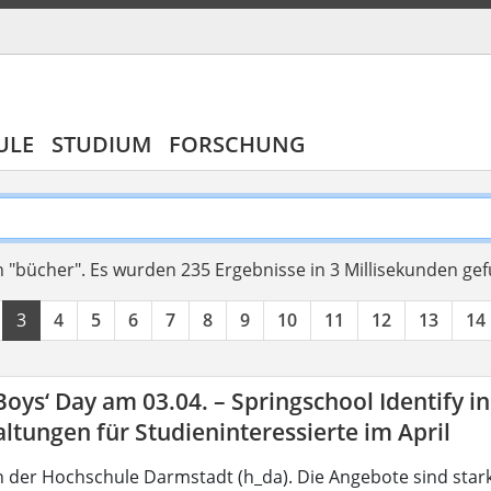
ULE
STUDIUM
FORSCHUNG
 "bücher".
Es wurden 235 Ergebnisse in 3 Millisekunden ge
3
4
5
6
7
8
9
10
11
12
13
14
 Boys‘ Day am 03.04. – Springschool Identify i
ltungen für Studieninteressierte im April
 der Hochschule Darmstadt (h_da). Die Angebote sind star