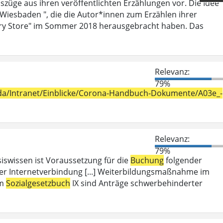
szüge aus ihren veröffentlichten Erzählungen vor. Die Idee
 Wiesbaden ", die die Autor*innen zum Erzählen ihrer
ry Store" im Sommer 2018 herausgebracht haben. Das
Relevanz:
79%
h_da/Intranet/Einblicke/Corona-Handbuch-Dokumente/A03e_-
Relevanz:
79%
iswissen ist Voraussetzung für die
Buchung
folgender
er Internetverbindung [...] Weiterbildungsmaßnahme im
em
Sozialgesetzbuch
IX sind Anträge schwerbehinderter