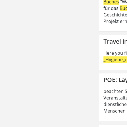
Buches
"Wa
für das
Bu
Geschichte
Projekt erh
Travel 
Here you f
_Hygiene_c
POE: La
beachten S
Veranstalt
dienstliche
Menschen b