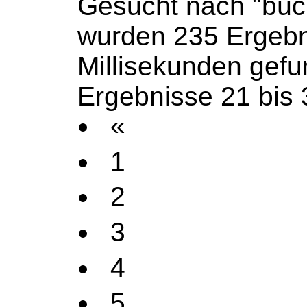
Gesucht nach "büc
wurden 235 Ergebn
Millisekunden gef
Ergebnisse 21 bis 
«
1
2
3
4
5