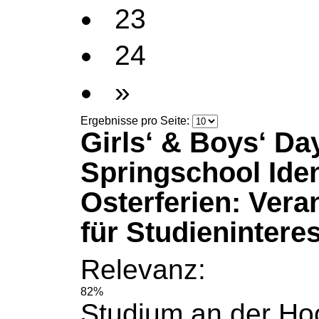
23
24
»
Ergebnisse pro Seite:
Girls‘ & Boys‘ Da
Springschool Iden
Osterferien: Vera
für Studieninteres
Relevanz:
82%
Studium an der Ho