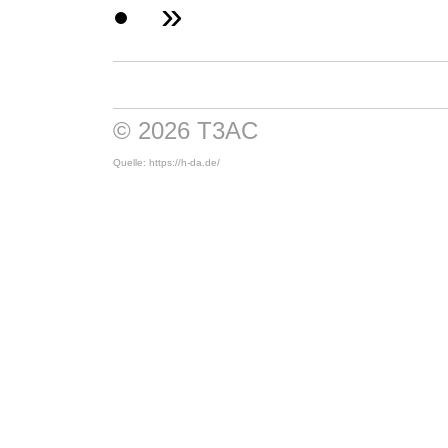
»
© 2026 T3AC
Quelle: https://h-da.de/