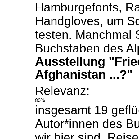
Hamburgefonts, R
Handgloves, um Sc
testen. Manchmal S
Buchstaben
des Al
Ausstellung "Frie
Afghanistan ...?"
Relevanz:
80%
insgesamt 19 geflü
Autor*innen des
B
wir hier sind. Rei