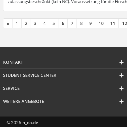
zulassungsbeschränkt (kein NC). Voraussetzung für die Einsch
«
1
2
3
4
5
6
7
8
9
10
11
1
KONTAKT
STUDENT SERVICE CENTER
SERVICE
WEITERE ANGEBOTE
© 2026
h_da.de