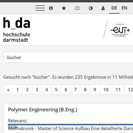
DE
EN
Gesucht nach "bücher".
Es wurden 235 Ergebnisse in 11 Milli
«
1
2
3
4
5
6
7
8
9
10
11
1
Polymer Engineering (B.Eng.)
Relevanz:
56%
Mechatronik - Master of Science Aufbau Eine detaillierte Dars