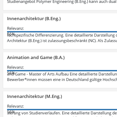
Studienangebot Polymer Engineering (B.Eng.) kann auch dual 
Innenarchitektur (B.Eng.)
Relevanz:
56%
fachspezifische Differenzierung. Eine detaillierte Darstellung
Architektur (B.Eng.) ist zulassungsbeschränkt (NC). Als Zulas
Animation and Game (B.A.)
Relevanz:
56%
and Game - Master of Arts Aufbau Eine detaillierte Darstellu
Bewerber*innen müssen eine in Deutschland gültige Hochsc
Innenarchitektur (M.Eng.)
Relevanz:
56%
sierung von Studienverläufen. Eine detaillierte Darstellung d