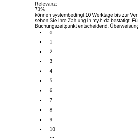
Relevanz:
73%
können systembedingt 10 Werktage bis zur
Ve
sehen Sie Ihre Zahlung in my.h-da bestätigt. Fü
Buchungszeitpunkt
entscheidend. Überweisung
«
1
2
3
4
5
6
7
8
9
10