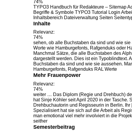
74%
TYPO3
Handbuch
für Redakteure – Sitemap Ad
Begriffe & Symbole TYPO3 Tutorial Login Arb
Inhaltsbereich Dateiverwaltung Seiten Seitenty
Inhalte
Relevanz:
74%
sehen, ob alle
Buchstaben
da sind und wie si
Worte wie Hamburgefonts, Rafgenduks oder Han
Manchmal Sätze, die alle
Buchstaben
des Alphab
dargestellt werden. Dies ist ein Typoblindtext.
Buchstaben
da sind und wie sie aussehen. Ma
Hamburgefonts, Rafgenduks RAL Werte
Mehr Frauenpower
Relevanz:
74%
weiter … Das Diplom (Regie und
Drehbuch
) d
hat Sinje Köhler seit April 2020 in der Tasche. S
Drehbuchautorin
und Regisseurin in Berlin. Ihr [
Spezialisiert hat sie sich auf die Arbeit als Re
man emotional viel mehr involviert in die Projek
seither
Semesterbeitrag