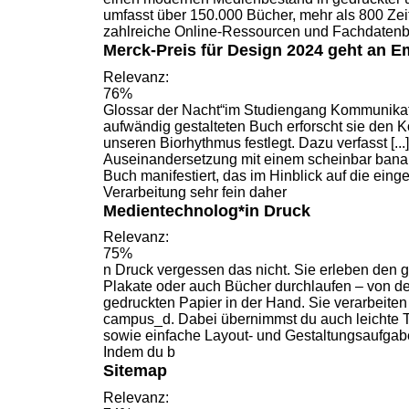
umfasst über 150.000
Bücher
, mehr als 800 Ze
zahlreiche Online-Ressourcen und Fachdatenb
Merck-Preis für Design 2024 geht an E
Relevanz:
76%
Glossar der Nacht“im Studiengang Kommunikat
aufwändig gestalteten
Buch
erforscht sie den K
unseren Biorhythmus festlegt. Dazu verfasst [...]
Auseinandersetzung mit einem scheinbar banal
Buch
manifestiert, das im Hinblick auf die eing
Verarbeitung sehr fein daher
Medientechnolog*in Druck
Relevanz:
75%
n Druck vergessen das nicht. Sie erleben den g
Plakate oder auch
Bücher
durchlaufen – von d
gedruckten Papier in der Hand. Sie verarbeiten
campus_d. Dabei übernimmst du auch leichte T
sowie einfache Layout- und Gestaltungsaufgabe
Indem du b
Sitemap
Relevanz: