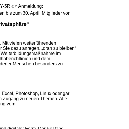
4uVY-5R 👉 Anmeldung:
en bis zum 30. April, Mitglieder von
rivatsphäre"
 Mit vielen weiterführenden
r Sie dazu anregen, „dran zu bleiben“
..] Weiterbildungsmaßnahme im
ilhaberichtlinien und dem
nderter Menschen besonders zu
Excel, Photoshop, Linux oder gar
en Zugang zu neuen Themen. Alle
ung vom
nd digitaler Form. Der Bestand