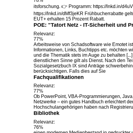
78%
itsforschung. 👉 Programm: https://lnkd.in/d
https://lnkd.in/dMf3jeKR
Frühbucherrabatte
gelt
EUT+ erhalten 15 Prozent Rabatt.
POE: "Tatort Netz - IT-Sicherheit und P
Relevanz:
77%
Arbeitsweise von Schadsoftware wie Emotet ist.
Informationen, Links,
Buchtipps
etc. möchten wi
und die Thematik stets im Auge zu behalten [.
dienstlichen Sinne gilt als Dienst. Nach den Te
Sozialgesetzbuch
IX sind Anträge schwerbehi
berücksichtigen. Falls dies auf Sie
Fachqualifikationen
Relevanz:
77%
Ob PowerPoint, VBA-Programmierungen, Java, 
Netzwerke – ein gutes
Handbuch
erleichtert d
Hochschulangehörigen haben nach Registrier
Bibliothek
Relevanz:
76%
einen modernen Medienbestand in gedruckter u