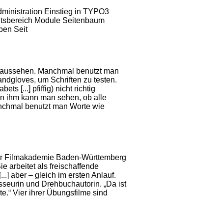
ministration Einstieg in TYPO3
eitsbereich Module Seitenbaum
pen Seit
e aussehen. Manchmal benutzt man
dgloves, um Schriften zu testen.
ets [...] pfiffig) nicht richtig
 An ihm kann man sehen, ob alle
nchmal benutzt man Worte wie
er Filmakademie Baden-Württemberg
ie arbeitet als freischaffende
...] aber – gleich im ersten Anlauf.
gisseurin und
Drehbuchautorin
. „Da ist
te.“ Vier ihrer Übungsfilme sind