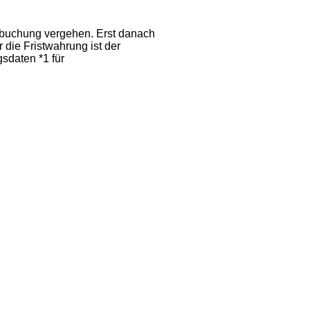
rbuchung
vergehen. Erst danach
r die Fristwahrung ist der
sdaten *1 für